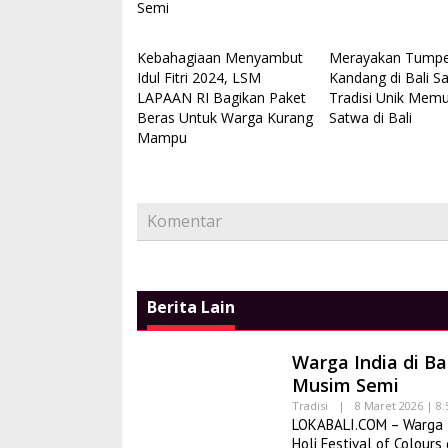
Semi
Tony Q dan Al
Sand
Kebahagiaan Menyambut
Merayakan Tump
Di Seni, Vlog
|
27 J
Idul Fitri 2024, LSM
Kandang di Bali Sa
LAPAAN RI Bagikan Paket
Tradisi Unik Memu
Beras Untuk Warga Kurang
Satwa di Bali
Mampu
Komentar
Berita Lain
Warga India di B
Musim Semi
Tradisi
|
8 Maret 2026 | 8
LOKABALI.COM – Warga I
Holi Festival of Colour