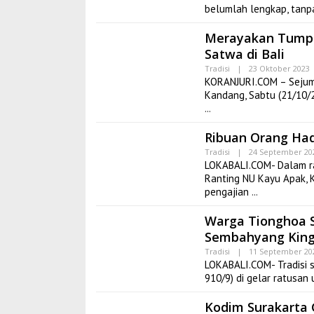
belumlah lengkap, tanp
Merayakan Tumpek
Satwa di Bali
Tradisi
|
23 Oktober 2023 
KORANJURI.COM – Sejuml
Kandang, Sabtu (21/10
Ribuan Orang Had
Tradisi
|
24 September 20
LOKABALI.COM- Dalam r
Ranting NU Kayu Apak, 
pengajian
Warga Tionghoa S
Sembahyang King
Tradisi
|
11 September 20
LOKABALI.COM- Tradisi 
910/9) di gelar ratus
Kodim Surakarta 