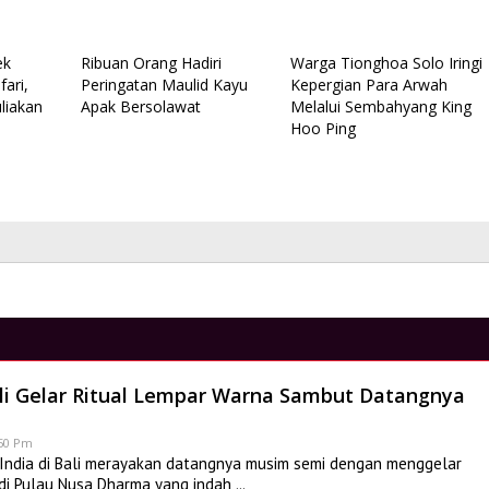
bum Kompilasi Bali
Eksotisme Tarian Lumba-Lumba 
Pantai ‘Dolphin’ Lovina
ek
Ribuan Orang Hadiri
Warga Tionghoa Solo Iringi
uli 2019 | 10:38 Am
Di Spot, Vlog
|
18 Oktober 2021 | 1:02 Pm
fari,
Peringatan Maulid Kayu
Kepergian Para Arwah
liakan
Apak Bersolawat
Melalui Sembahyang King
Hoo Ping
ali Gelar Ritual Lempar Warna Sambut Datangnya
:50 Pm
ndia di Bali merayakan datangnya musim semi dengan menggelar
s di Pulau Nusa Dharma yang indah