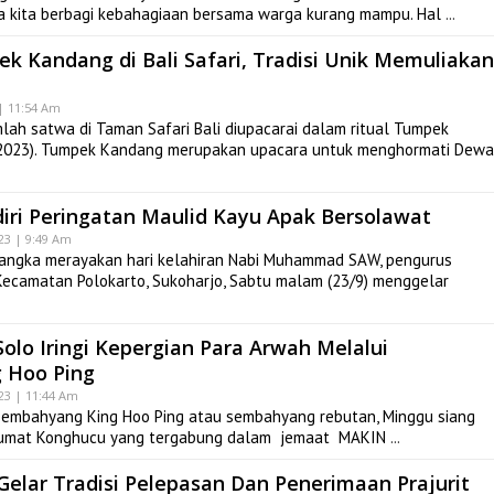
a kita berbagi kebahagiaan bersama warga kurang mampu. Hal
 Kandang di Bali Safari, Tradisi Unik Memuliakan
| 11:54 Am
ah satwa di Taman Safari Bali diupacarai dalam ritual Tumpek
/2023). Tumpek Kandang merupakan upacara untuk menghormati Dewa
iri Peringatan Maulid Kayu Apak Bersolawat
23 | 9:49 Am
angka merayakan hari kelahiran Nabi Muhammad SAW, pengurus
Kecamatan Polokarto, Sukoharjo, Sabtu malam (23/9) menggelar
olo Iringi Kepergian Para Arwah Melalui
 Hoo Ping
23 | 11:44 Am
sembahyang King Hoo Ping atau sembahyang rebutan, Minggu siang
an umat Konghucu yang tergabung dalam jemaat MAKIN
Gelar Tradisi Pelepasan Dan Penerimaan Prajurit