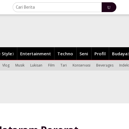
e Style
Entertainment
Techno
Seni
Profil
Budaya
Vlog
Musik
Lukisan
Film
Tari
Konservasi
Beverages
Indek