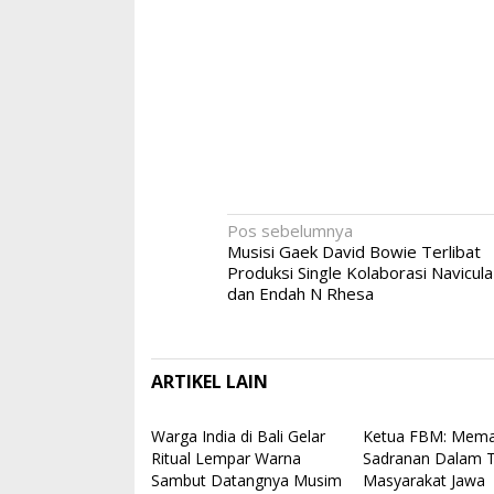
Navigasi
Pos sebelumnya
Musisi Gaek David Bowie Terlibat
pos
Produksi Single Kolaborasi Navicula
dan Endah N Rhesa
ARTIKEL LAIN
Warga India di Bali Gelar
Ketua FBM: Mema
Ritual Lempar Warna
Sadranan Dalam T
Sambut Datangnya Musim
Masyarakat Jawa