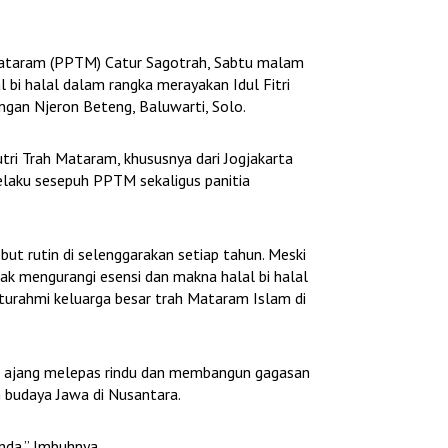
ataram (PPTM) Catur Sagotrah, Sabtu malam
 bi halal dalam rangka merayakan Idul Fitri
an Njeron Beteng, Baluwarti, Solo.
Putri Trah Mataram, khususnya dari Jogjakarta
 selaku sesepuh PPTM sekaligus panitia
but rutin di selenggarakan setiap tahun. Meski
dak mengurangi esensi dan makna halal bi halal
aturahmi keluarga besar trah Mataram Islam di
agai ajang melepas rindu dan membangun gagasan
 budaya Jawa di Nusantara.
nda.” Imbuhnya.