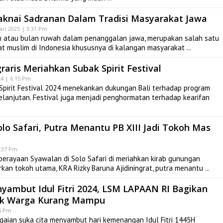
knai Sadranan Dalam Tradisi Masyarakat Jawa
ari 2025 | 3:31 Pm
n atau bulan ruwah dalam penanggalan jawa, merupakan salah satu
at muslim di Indonesia khususnya di kalangan masyarakat
raris Meriahkan Subak Spirit Festival
4 | 6:15 Pm
pirit Festival 2024 menekankan dukungan Bali terhadap program
lanjutan. Festival juga menjadi penghormatan terhadap kearifan
lo Safari, Putra Menantu PB XIII Jadi Tokoh Mas
1:37 Pm
erayaan Syawalan di Solo Safari di meriahkan kirab gunungan
kan tokoh utama, KRA Rizky Baruna Ajidiningrat, putra menantu
ambut Idul Fitri 2024, LSM LAPAAN RI Bagikan
uk Warga Kurang Mampu
26 Pm
aian suka cita menyambut hari kemenangan Idul Fitri 1445H