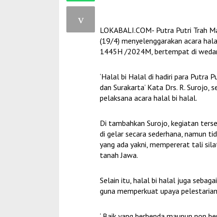
LOKABALI.COM- Putra Putri Trah M
(19/4) menyelenggarakan acara halal
1445H /2024M, bertempat di wedang
‘Halal bi Halal di hadiri para Putra 
dan Surakarta’ Kata Drs. R. Surojo,
pelaksana acara halal bi halal.
Di tambahkan Surojo, kegiatan terse
di gelar secara sederhana, namun ti
yang ada yakni, mempererat tali sil
tanah Jawa.
Selain itu, halal bi halal juga seb
guna memperkuat upaya pelestarian
‘ Baik yang berbenda maupun non be