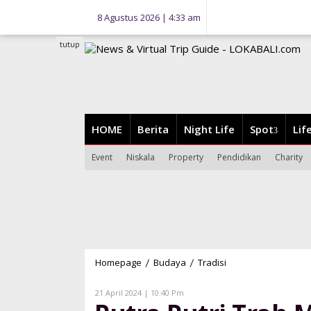
Lewati
8 Agustus 2026 | 4:33 am
ke
konten
tutup
HOME
Berita
Night Life
Spot
Lif
Event
Niskala
Property
Pendidikan
Charity
Homepage
Budaya
Tradisi
Putra
/
/
Putri
Trah
Oleh
21 April 2024 | 10:40 Pm
Lokabali
Mataram