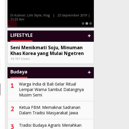
Bersama Celebrity Chef Farah
di
Tony Q dan Al
Quinn dan Marinka
Sand
Di Kuliner, Life Style, Vlog
|
25 September 2019 |
11:33 Am
Di Seni, Vlog
|
27 
+
LIFESTYLE
Seni Menikmati Soju, Minuman
Khas Korea yang Mulai Ngetren
14.767 Views
+
Budaya
1
Warga India di Bali Gelar Ritual
Lempar Warna Sambut Datangnya
Musim Semi
2
Ketua FBM: Memaknai Sadranan
Dalam Tradisi Masyarakat Jawa
3
Tradisi Budaya Agraris Meriahkan