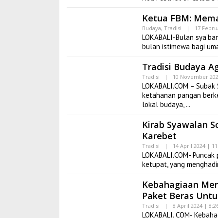
Ketua FBM: Mema
Budaya
,
Tradisi
|
17 Febru
LOKABALI-Bulan sya’ba
bulan istimewa bagi um
Tradisi Budaya Ag
Tradisi
|
10 November 202
LOKABALI.COM – Subak S
ketahanan pangan berke
lokal budaya,
Kirab Syawalan So
Karebet
Tradisi
|
14 April 2024 | 1
LOKABALI.COM- Puncak p
ketupat, yang menghadir
Kebahagiaan Meny
Paket Beras Unt
Tradisi
|
8 April 2024 | 8:
LOKABALI. COM- Kebahag