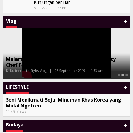
Kunjungan per Hari
5 Juli 2024 | 11:25 Pm
+
Vlog
Malam Amal Hatten Wines Bersama Celebrity
Chef Farah Quinn dan Marinka
Di Kuliner, Life Style, Vlog
|
25 September 2019 | 11:33 Am
+
LIFESTYLE
Seni Menikmati Soju, Minuman Khas Korea yang
Mulai Ngetren
14.779 Views
+
Budaya