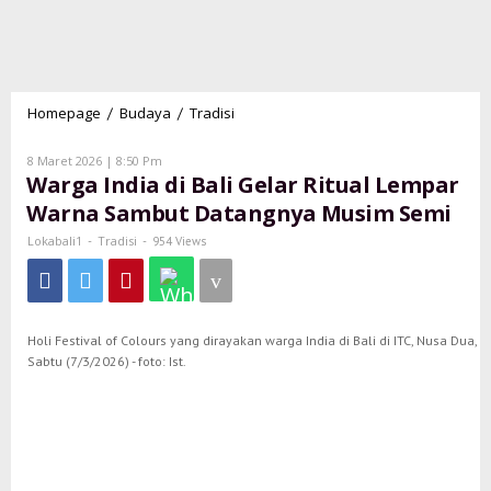
Homepage
Budaya
Tradisi
Warga
/
/
India
di
Oleh
8 Maret 2026 | 8:50 Pm
Lokabali1
Bali
Warga India di Bali Gelar Ritual Lempar
Gelar
Warna Sambut Datangnya Musim Semi
Ritual
Lempar
Lokabali1
Tradisi
-
-
954 Views
Warna
Sambut
Datangnya
Musim
Holi Festival of Colours yang dirayakan warga India di Bali di ITC, Nusa Dua,
Semi
Sabtu (7/3/2026) - foto: Ist.