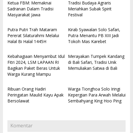
Ketua FBM: Memaknai
Tradisi Budaya Agraris
Sadranan Dalam Tradisi
Meriahkan Subak Spirit
Masyarakat Jawa
Festival
Putra Putri Trah Mataram
Kirab Syawalan Solo Safari,
Pererat Silaturahmi Melalui
Putra Menantu PB XIII Jadi
Halal Bi Halal 1445H
Tokoh Mas Karebet
Kebahagiaan Menyambut Idul
Merayakan Tumpek Kandang
Fitri 2024, LSM LAPAAN RI
di Bali Safari, Tradisi Unik
Bagikan Paket Beras Untuk
Memuliakan Satwa di Bali
Warga Kurang Mampu
Ribuan Orang Hadiri
Warga Tionghoa Solo Iringi
Peringatan Maulid Kayu Apak
Kepergian Para Arwah Melalui
Bersolawat
Sembahyang King Hoo Ping
Komentar