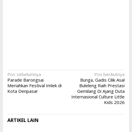
Navigasi
Pos sebelumnya
Pos berikutnya
Parade Barongsai
Bunga, Gadis Cilik Asal
pos
Meriahkan Festival Imlek di
Buleleng Raih Prestasi
Kota Denpasar
Gemilang Di Ajang Duta
Internasional Culture Little
Kids 2026
ARTIKEL LAIN