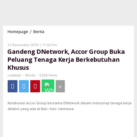
Homepage
Berita
Gandeng
/
DNetwork,
Accor
Oleh
21 November 2019 | 11:53 Pm
Group
Lokabali
Gandeng DNetwork, Accor Group Buka
Buka
Peluang Tenaga Kerja Berkebutuhan
Peluang
Khusus
Tenaga
Kerja
Lokabali
Berita
-
-
5.058 Views
Berkebutuhan
Khusus
Kolaborasi Accor Group bersama DNetwork dalam menyerap tenaga kerja
difabel yang ada di Bali - foto: Istimewa