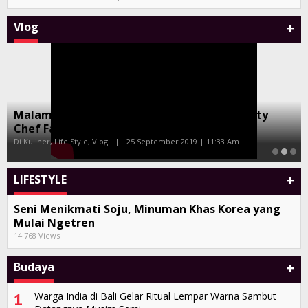
+
Vlog
Malam Amal Hatten Wines Bersama Celebrity
Chef Farah Quinn dan Marinka
Di Kuliner, Life Style, Vlog
|
25 September 2019 | 11:33 Am
+
LIFESTYLE
Seni Menikmati Soju, Minuman Khas Korea yang
Mulai Ngetren
14.768 Views
+
Budaya
1
Warga India di Bali Gelar Ritual Lempar Warna Sambut