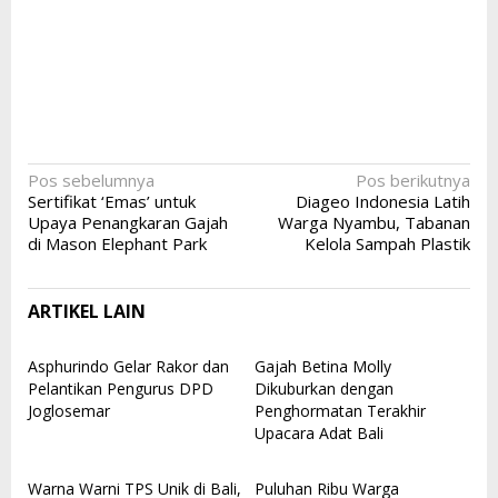
Navigasi
Pos sebelumnya
Pos berikutnya
Sertifikat ‘Emas’ untuk
Diageo Indonesia Latih
pos
Upaya Penangkaran Gajah
Warga Nyambu, Tabanan
di Mason Elephant Park
Kelola Sampah Plastik
ARTIKEL LAIN
Asphurindo Gelar Rakor dan
Gajah Betina Molly
Pelantikan Pengurus DPD
Dikuburkan dengan
Joglosemar
Penghormatan Terakhir
Upacara Adat Bali
Warna Warni TPS Unik di Bali,
Puluhan Ribu Warga