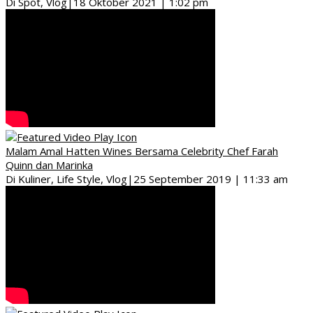
Di Spot, Vlog
|
18 Oktober 2021 | 1:02 pm
Malam Amal Hatten Wines Bersama Celebrity Chef Farah
Quinn dan Marinka
Di Kuliner, Life Style, Vlog
|
25 September 2019 | 11:33 am