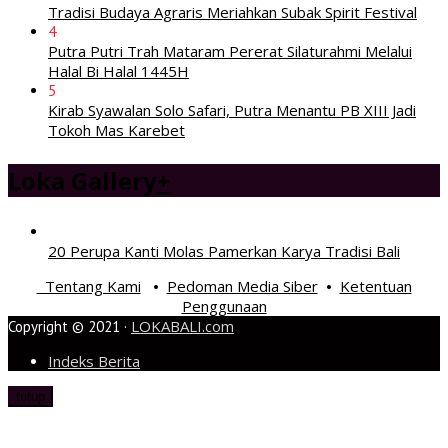
Tradisi Budaya Agraris Meriahkan Subak Spirit Festival
4
Putra Putri Trah Mataram Pererat Silaturahmi Melalui
Halal Bi Halal 1445H
5
Kirab Syawalan Solo Safari, Putra Menantu PB XIII Jadi
Tokoh Mas Karebet
Loka Gallery
+
20 Perupa Kanti Molas Pamerkan Karya Tradisi Bali
Tentang Kami
Pedoman Media Siber
Ketentuan
•
•
Penggunaan
LOKABALI.com
Copyright © 2021 ·
Indeks Berita
tutup