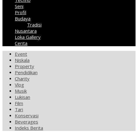
Techno
Seni
Profil
Budaya
Tradisi
Nusantara
Loka Gallery
Cerita
Event
Niskala
Property
Pendidikan
Charity
Vlog
Musik
Lukisan
Film
Tari
Konservasi
Beverages
Indeks Berita