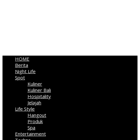
HOME
Berita
Night Life
Spot
Kuliner
Kuliner Bali
Hospitality
Jelajah
Life Style
Hangout
Produk
Spa
Entertainment