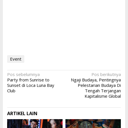
Event
Navigasi
Pos sebelumnya
Pos berikutnya
Party from Sunrise to
Ngaji Budaya, Pentingnya
pos
Sunset di Loca Luna Bay
Pelestarian Budaya Di
Club
Tengah Terjangan
Kapitalisme Global
ARTIKEL LAIN