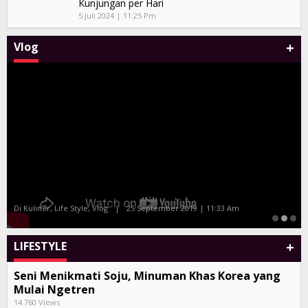
Kunjungan per Hari
5 Juli 2024 | 11:25 Pm
+
Vlog
Malam Amal Hatten Wines Bersama Celebrity
Chef Farah Quinn dan Marinka
Di Kuliner, Life Style, Vlog
|
25 September 2019 | 11:33 Am
+
LIFESTYLE
Seni Menikmati Soju, Minuman Khas Korea yang
Mulai Ngetren
14.760 Views