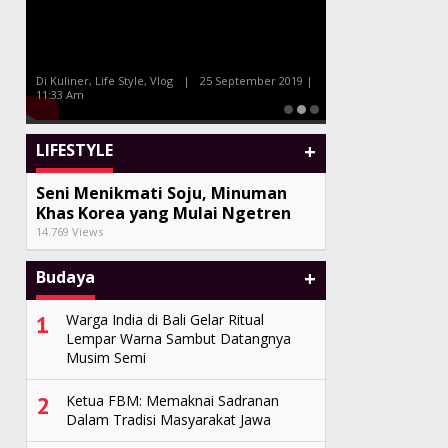
Malam Amal Hatten Wines
Bersama Celebrity Chef Farah
di
Tony Q dan Al
Quinn dan Marinka
Sand
Di Kuliner, Life Style, Vlog
|
25 September 2019 |
11:33 Am
Di Seni, Vlog
|
27 
+
LIFESTYLE
Seni Menikmati Soju, Minuman
Khas Korea yang Mulai Ngetren
14.769 Views
+
Budaya
1
Warga India di Bali Gelar Ritual
Lempar Warna Sambut Datangnya
Musim Semi
2
Ketua FBM: Memaknai Sadranan
Dalam Tradisi Masyarakat Jawa