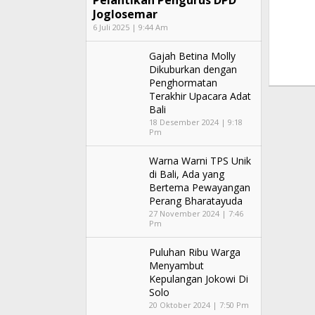
Pelantikan Pengurus DPD
Joglosemar
6 Juli 2025 | 9:44 Am
Gajah Betina Molly
Dikuburkan dengan
Penghormatan
Terakhir Upacara Adat
Bali
18 Desember 2024 | 9:18
Pm
Warna Warni TPS Unik
di Bali, Ada yang
Bertema Pewayangan
Perang Bharatayuda
27 November 2024 | 7:46
Pm
Puluhan Ribu Warga
Menyambut
Kepulangan Jokowi Di
Solo
20 Oktober 2024 | 7:50 Pm