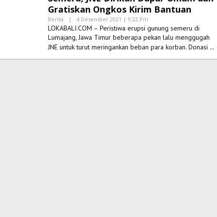
Gratiskan Ongkos Kirim Bantuan
Oleh
Berita
|
4 Desember 2021 | 9:22 Pm
Lokabali
LOKABALI.COM – Peristiwa erupsi gunung semeru di
Lumajang, Jawa Timur beberapa pekan lalu menggugah
JNE untuk turut meringankan beban para korban. Donasi