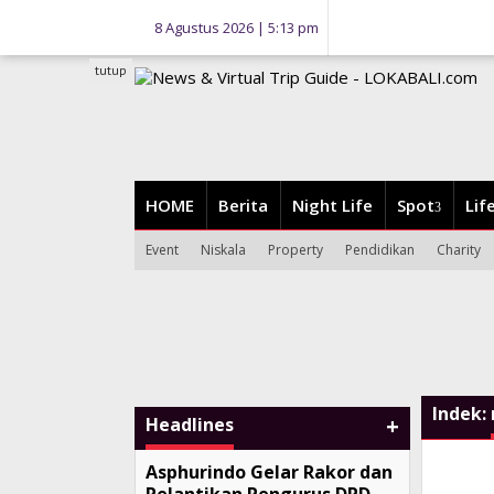
Lewati
8 Agustus 2026 | 5:13 pm
ke
konten
tutup
HOME
Berita
Night Life
Spot
Lif
Event
Niskala
Property
Pendidikan
Charity
Indek:
+
Headlines
Asphurindo Gelar Rakor dan