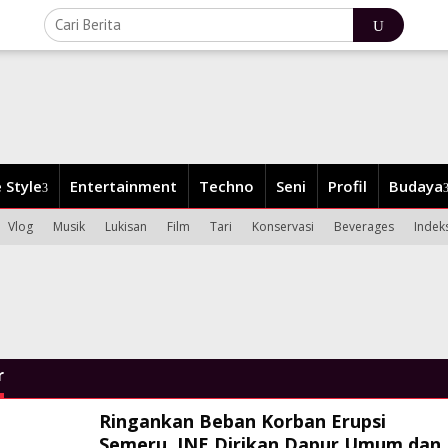
e Style
Entertainment
Techno
Seni
Profil
Budaya
Vlog
Musik
Lukisan
Film
Tari
Konservasi
Beverages
Indek
r
Ringankan Beban Korban Erupsi
Semeru, JNE Dirikan Dapur Umum dan