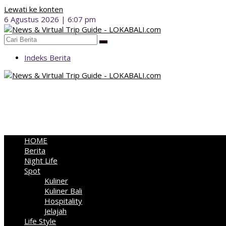
Lewati ke konten
6 Agustus 2026 | 6:07 pm
Indeks Berita
HOME
Berita
Night Life
Spot
Kuliner
Kuliner Bali
Hospitality
Jelajah
Life Style