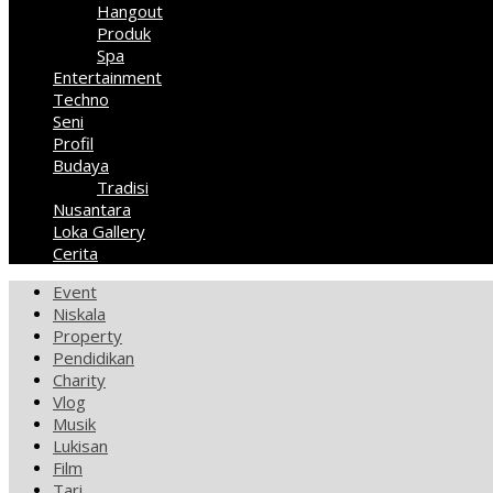
Hangout
Produk
Spa
Entertainment
Techno
Seni
Profil
Budaya
Tradisi
Nusantara
Loka Gallery
Cerita
Event
Niskala
Property
Pendidikan
Charity
Vlog
Musik
Lukisan
Film
Tari