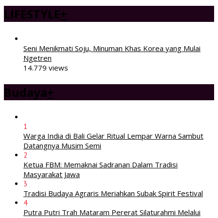
LIFESTYLE
+
Seni Menikmati Soju, Minuman Khas Korea yang Mulai
Ngetren
14.779 views
Budaya
+
1
Warga India di Bali Gelar Ritual Lempar Warna Sambut
Datangnya Musim Semi
2
Ketua FBM: Memaknai Sadranan Dalam Tradisi
Masyarakat Jawa
3
Tradisi Budaya Agraris Meriahkan Subak Spirit Festival
4
Putra Putri Trah Mataram Pererat Silaturahmi Melalui