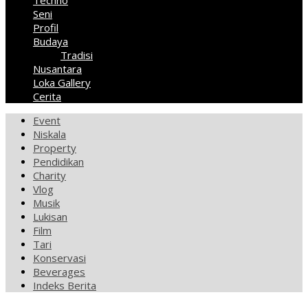
Techno
Seni
Profil
Budaya
Tradisi
Nusantara
Loka Gallery
Cerita
Event
Niskala
Property
Pendidikan
Charity
Vlog
Musik
Lukisan
Film
Tari
Konservasi
Beverages
Indeks Berita