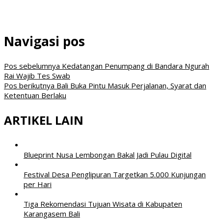
Navigasi pos
Pos sebelumnya
Kedatangan Penumpang di Bandara Ngurah
Rai Wajib Tes Swab
Pos berikutnya
Bali Buka Pintu Masuk Perjalanan, Syarat dan
Ketentuan Berlaku
ARTIKEL LAIN
Blueprint Nusa Lembongan Bakal Jadi Pulau Digital
Festival Desa Penglipuran Targetkan 5.000 Kunjungan
per Hari
Tiga Rekomendasi Tujuan Wisata di Kabupaten
Karangasem Bali