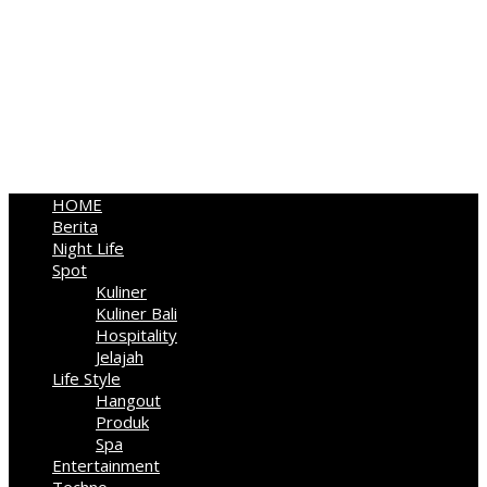
HOME
Berita
Night Life
Spot
Kuliner
Kuliner Bali
Hospitality
Jelajah
Life Style
Hangout
Produk
Spa
Entertainment