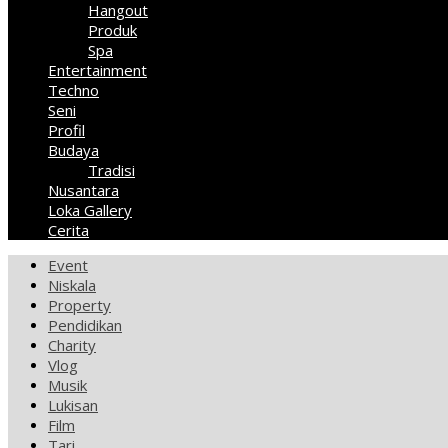
Hangout
Produk
Spa
Entertainment
Techno
Seni
Profil
Budaya
Tradisi
Nusantara
Loka Gallery
Cerita
Event
Niskala
Property
Pendidikan
Charity
Vlog
Musik
Lukisan
Film
Tari