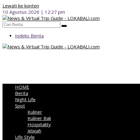
Lewati ke konten
10 Agustus 2026 | 12:27 pm
Indeks Berita
HOME
Berita
Night Life
Spot
Kuliner
Kuliner Bali
Hospitality
Jelajah
Life Style