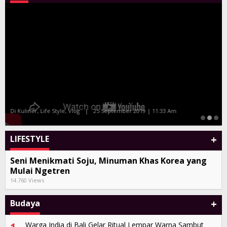
Tony Q dan Album Kompilasi Bali Sand
Di Seni, Vlog
|
27 Juli 2019 | 10:38 Am
+
LIFESTYLE
Seni Menikmati Soju, Minuman Khas Korea yang
Mulai Ngetren
14.760 Views
+
Budaya
Warga India di Bali Gelar Ritual Lempar Warna Sambut