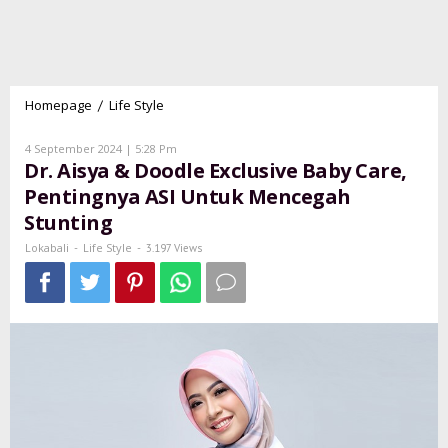
Homepage
Life Style
Dr.
/
Aisya
&
Oleh
4 September 2024 | 5:28 Pm
Doodle
Lokabali
Dr. Aisya & Doodle Exclusive Baby Care,
Exclusive
Pentingnya ASI Untuk Mencegah
Baby
Stunting
Care,
Pentingnya
Lokabali
Life Style
-
-
3.197 Views
ASI
Untuk
Mencegah
Stunting