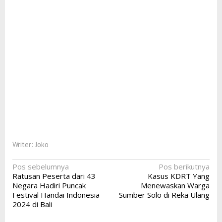
Writer: Joko
Navigasi
Pos sebelumnya
Pos berikutnya
Ratusan Peserta dari 43
Kasus KDRT Yang
pos
Negara Hadiri Puncak
Menewaskan Warga
Festival Handai Indonesia
Sumber Solo di Reka Ulang
2024 di Bali