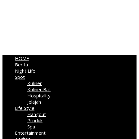
HOME
Berita
Night Life
Spot
Kuliner
Kuliner Bali
Hospitality
Jelajah
Life Style
Hangout
Produk
Spa
Entertainment