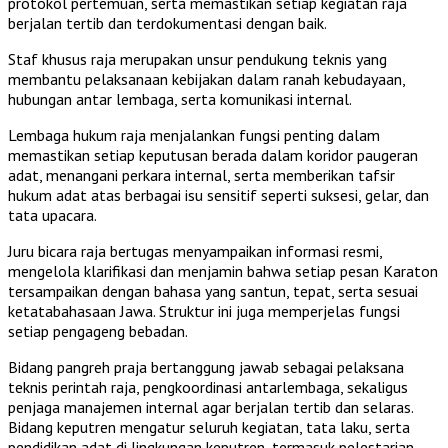
protokol pertemuan, serta memastikan setiap kegiatan raja
berjalan tertib dan terdokumentasi dengan baik.
Staf khusus raja merupakan unsur pendukung teknis yang
membantu pelaksanaan kebijakan dalam ranah kebudayaan,
hubungan antar lembaga, serta komunikasi internal.
Lembaga hukum raja menjalankan fungsi penting dalam
memastikan setiap keputusan berada dalam koridor paugeran
adat, menangani perkara internal, serta memberikan tafsir
hukum adat atas berbagai isu sensitif seperti suksesi, gelar, dan
tata upacara.
Juru bicara raja bertugas menyampaikan informasi resmi,
mengelola klarifikasi dan menjamin bahwa setiap pesan Karaton
tersampaikan dengan bahasa yang santun, tepat, serta sesuai
ketatabahasaan Jawa. Struktur ini juga memperjelas fungsi
setiap pengageng bebadan.
Bidang pangreh praja bertanggung jawab sebagai pelaksana
teknis perintah raja, pengkoordinasi antarlembaga, sekaligus
penjaga manajemen internal agar berjalan tertib dan selaras.
Bidang keputren mengatur seluruh kegiatan, tata laku, serta
pendidikan adat di lingkungan keputren, termasuk pelestarian