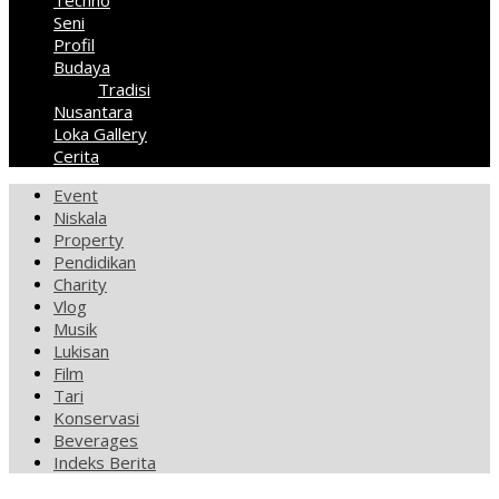
Techno
Seni
Profil
Budaya
Tradisi
Nusantara
Loka Gallery
Cerita
Event
Niskala
Property
Pendidikan
Charity
Vlog
Musik
Lukisan
Film
Tari
Konservasi
Beverages
Indeks Berita