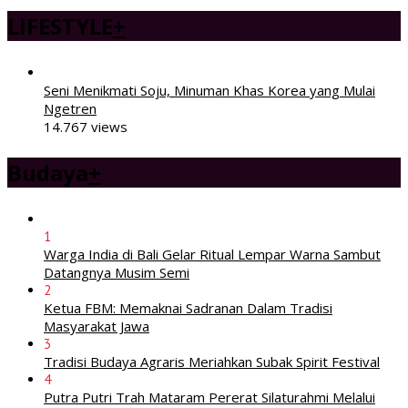
LIFESTYLE
+
Seni Menikmati Soju, Minuman Khas Korea yang Mulai
Ngetren
14.767 views
Budaya
+
1
Warga India di Bali Gelar Ritual Lempar Warna Sambut
Datangnya Musim Semi
2
Ketua FBM: Memaknai Sadranan Dalam Tradisi
Masyarakat Jawa
3
Tradisi Budaya Agraris Meriahkan Subak Spirit Festival
4
Putra Putri Trah Mataram Pererat Silaturahmi Melalui