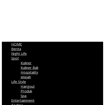
HOME
Berita
Night Life
Spot
Kuliner
Kuliner Bali
Hospitality
Jelajah
Life Style
Hangout
Produk
Spa
Entertainment