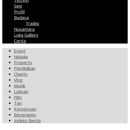
Techno
Seni
Profil
Budaya
Tradisi
Nusantara
Loka Gallery
Cerita
Event
Niskala
Property
Pendidikan
Charity
Vlog
Musik
Lukisan
Film
Tari
Konservasi
Beverages
Indeks Berita