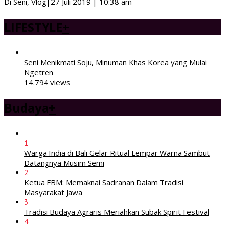
Di Seni, Vlog
|
27 Juli 2019 | 10:38 am
LIFESTYLE
+
Seni Menikmati Soju, Minuman Khas Korea yang Mulai
Ngetren
14.794 views
Budaya
+
1
Warga India di Bali Gelar Ritual Lempar Warna Sambut
Datangnya Musim Semi
2
Ketua FBM: Memaknai Sadranan Dalam Tradisi
Masyarakat Jawa
3
Tradisi Budaya Agraris Meriahkan Subak Spirit Festival
4