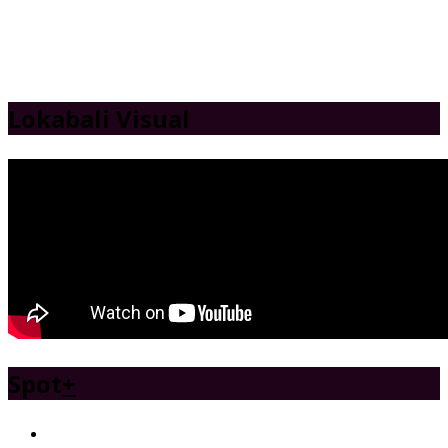
Lokabali Visual
Spot
+