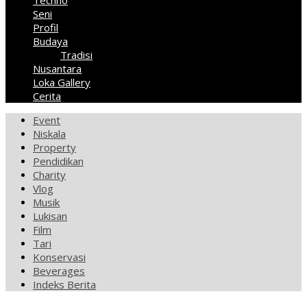
Techno
Seni
Profil
Budaya
Tradisi
Nusantara
Loka Gallery
Cerita
Event
Niskala
Property
Pendidikan
Charity
Vlog
Musik
Lukisan
Film
Tari
Konservasi
Beverages
Indeks Berita