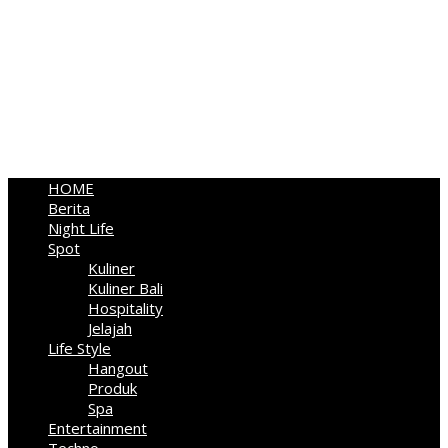
HOME
Berita
Night Life
Spot
Kuliner
Kuliner Bali
Hospitality
Jelajah
Life Style
Hangout
Produk
Spa
Entertainment