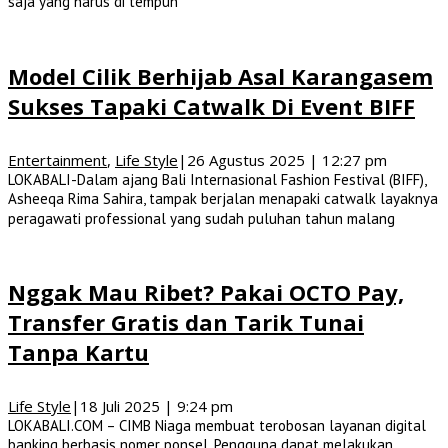
saja yang harus di tempuh
Model Cilik Berhijab Asal Karangasem
Sukses Tapaki Catwalk Di Event BIFF
Entertainment
,
Life Style
|
26 Agustus 2025 | 12:27 pm
LOKABALI-Dalam ajang Bali Internasional Fashion Festival (BIFF),
Asheeqa Rima Sahira, tampak berjalan menapaki catwalk layaknya
peragawati professional yang sudah puluhan tahun malang
Nggak Mau Ribet? Pakai OCTO Pay,
Transfer Gratis dan Tarik Tunai
Tanpa Kartu
Life Style
|
18 Juli 2025 | 9:24 pm
LOKABALI.COM – CIMB Niaga membuat terobosan layanan digital
banking berbasis nomer ponsel. Pengguna dapat melakukan