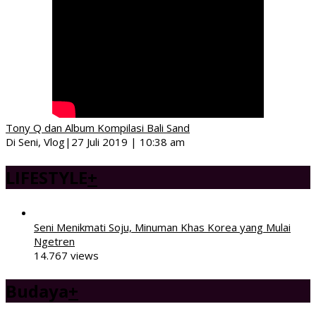
Tony Q dan Album Kompilasi Bali Sand
Di Seni, Vlog
|
27 Juli 2019 | 10:38 am
LIFESTYLE
+
Seni Menikmati Soju, Minuman Khas Korea yang Mulai
Ngetren
14.767 views
Budaya
+