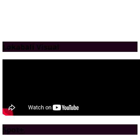
Lokabali Visual
Spot
+