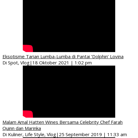
Eksotisme Tarian Lumba-Lumba di Pantai ‘Dolphin’ Lovina
Di Spot, Vlog
|
18 Oktober 2021 | 1:02 pm
Malam Amal Hatten Wines Bersama Celebrity Chef Farah
Quinn dan Marinka
Di Kuliner, Life Style, Vlog
|
25 September 2019 | 11:33 am