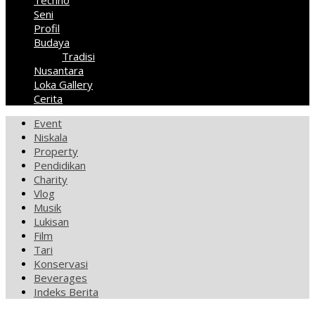
Techno
Seni
Profil
Budaya
Tradisi
Nusantara
Loka Gallery
Cerita
Event
Niskala
Property
Pendidikan
Charity
Vlog
Musik
Lukisan
Film
Tari
Konservasi
Beverages
Indeks Berita