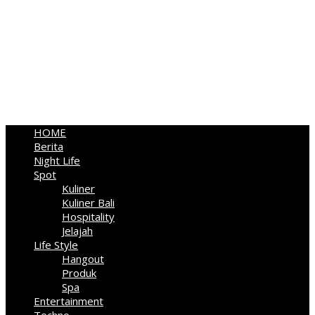
HOME
Berita
Night Life
Spot
Kuliner
Kuliner Bali
Hospitality
Jelajah
Life Style
Hangout
Produk
Spa
Entertainment