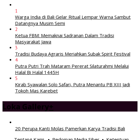
1
Warga India di Bali Gelar Ritual Lempar Warna Sambut
Datangnya Musim Semi
2
Ketua FBM: Memaknai Sadranan Dalam Tradisi
Masyarakat Jawa
3
Tradisi Budaya Agraris Meriahkan Subak Spirit Festival
4
Putra Putri Trah Mataram Pererat Silaturahmi Melalui
Halal Bi Halal 1445H
5
Kirab Syawalan Solo Safari, Putra Menantu PB XIII Jadi
Tokoh Mas Karebet
Loka Gallery
+
20 Perupa Kanti Molas Pamerkan Karya Tradisi Bali
Tentang Kami
Pedoman Media Siber
Ketentuan
•
•