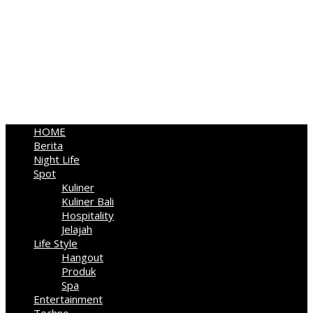
HOME
Berita
Night Life
Spot
Kuliner
Kuliner Bali
Hospitality
Jelajah
Life Style
Hangout
Produk
Spa
Entertainment