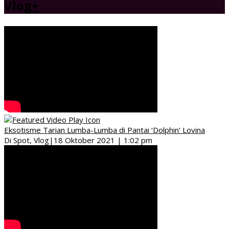
Vlog
+
Eksotisme Tarian Lumba-Lumba di Pantai ‘Dolphin’ Lovina
Di Spot, Vlog
|
18 Oktober 2021 | 1:02 pm