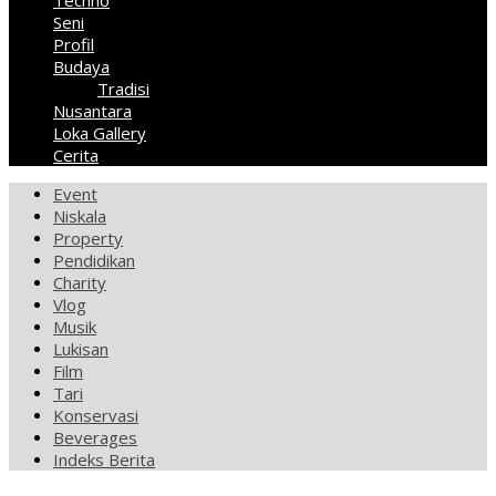
Techno
Seni
Profil
Budaya
Tradisi
Nusantara
Loka Gallery
Cerita
Event
Niskala
Property
Pendidikan
Charity
Vlog
Musik
Lukisan
Film
Tari
Konservasi
Beverages
Indeks Berita