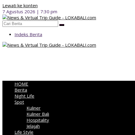
Lewati ke konten
7 Agustus 2026 | 7:30 pm
Indeks Berita
HOME
Berita
Night Life
Spot
Kuliner
Kuliner Bali
Hospitality
Jelajah
Life Style