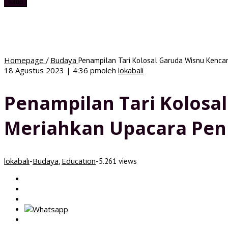
tutup
Homepage
Budaya
/
Penampilan Tari Kolosal Garuda Wisnu Kenc
18 Agustus 2023 | 4:36 pm
oleh
lokabali
Penampilan Tari Kolosa
Meriahkan Upacara Pe
lokabali
Budaya
Education
-
,
-
5.261 views