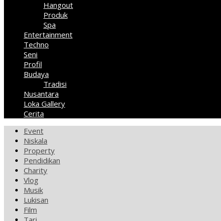
Hangout
Produk
Spa
Entertainment
Techno
Seni
Profil
Budaya
Tradisi
Nusantara
Loka Gallery
Cerita
Event
Niskala
Property
Pendidikan
Charity
Vlog
Musik
Lukisan
Film
Tari