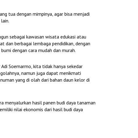
bum Kompilasi Bali
Eksotisme Tarian Lumba-Lumba 
ang tua dengan mimpinya, agar bisa menjadi
Pantai ‘Dolphin’ Lovina
lain.
uli 2019 | 10:38 Am
Di Spot, Vlog
|
18 Oktober 2021 | 1:02 Pm
angun sebagai kawasan wisata edukasi atau
at dan berbagai lembaga pendidikan, dengan
 bumi dengan cara mudah dan murah.
 Adi Soemarmo, kita tidak hanya sekedar
engolahnya, namun juga dapat menikmati
numan yang di olah dari bahan daun kelor di
ra menyalurkan hasil panen budi daya tanaman
iliki nilai ekonomis dari hasil budi daya