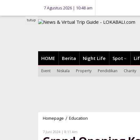
Lewati
7 Agustus 2026 | 10:48 am
ke
konten
tutup
HOME
Berita
Night Life
Spot
Li
Event
Niskala
Property
Pendidikan
Charity
Homepage
Education
Grand
/
Opening
Kampoeng
Oleh
7 Juni 2024 | 8:11 Am
Lokabali
Kelor