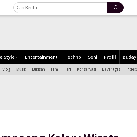
fe Style
Entertainment
Techno
Seni
Profil
Buday
Vlog
Musik
Lukisan
Film
Tari
Konservasi
Beverages
Indek