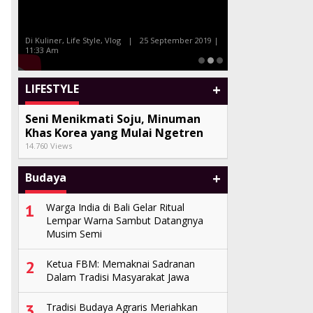
Bersama Celebrity Chef Farah
di
Tony Q dan Al
Quinn dan Marinka
Sand
Di Kuliner, Life Style, Vlog
|
25 September 2019 |
11:33 Am
Di Seni, Vlog
|
27 
+
LIFESTYLE
Seni Menikmati Soju, Minuman
Khas Korea yang Mulai Ngetren
14.760 Views
+
Budaya
1
Warga India di Bali Gelar Ritual
Lempar Warna Sambut Datangnya
Musim Semi
2
Ketua FBM: Memaknai Sadranan
Dalam Tradisi Masyarakat Jawa
3
Tradisi Budaya Agraris Meriahkan