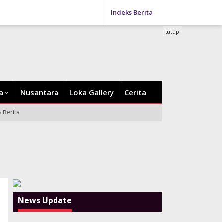
Indeks Berita
tutup
a
Nusantara
Loka Gallery
Cerita
s Berita
News Update