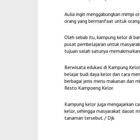
Tony Q dan Al
Aulia ingin menggabungkan mimpi or
Sand
orang yang bermanfaat untuk orang 
Di Seni, Vlog
|
27 J
Oleh sebab itu, kampung kelor di b
pusat pembelajaran untuk masyarak
tujuan salah satunya memakmurkan
Berwisata edukasi di Kampung Kelor
belajar budi daya kelor dan cara m
berbagai jenis menu makanan dan mi
Resto Kampoeng Kelor.
Kampung kelor juga mengajarkan ca
kelor, sehingga masyarakat daoat mem
tanaman tersebut. / Djk