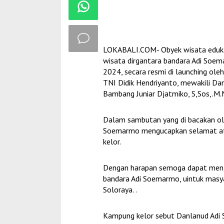
LOKABALI.COM- Obyek wisata edukas
wisata dirgantara bandara Adi Soema
2024, secara resmi di launching ol
TNI Didik Hendriyanto, mewakili D
Bambang Juniar Djatmiko, S,Sos,.M.
Dalam sambutan yang di bacakan ol
Soemarmo mengucapkan selamat ata
kelor.
Dengan harapan semoga dapat menja
bandara Adi Soemarmo, uintuk masya
Soloraya. .
Kampung kelor sebut Danlanud Adi 