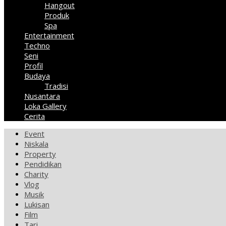
Hangout
Produk
Spa
Entertainment
Techno
Seni
Profil
Budaya
Tradisi
Nusantara
Loka Gallery
Cerita
Event
Niskala
Property
Pendidikan
Charity
Vlog
Musik
Lukisan
Film
Tari