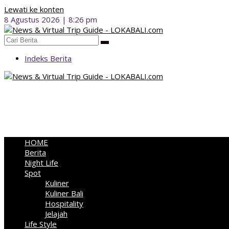
Lewati ke konten
8 Agustus 2026 | 8:26 pm
Indeks Berita
HOME
Berita
Night Life
Spot
Kuliner
Kuliner Bali
Hospitality
Jelajah
Life Style