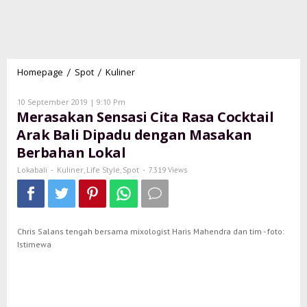
Homepage
Spot
Kuliner
Merasakan
/
/
Sensasi
Cita
Oleh
10 September 2019 | 9:10 Pm
Lokabali
Rasa
Merasakan Sensasi Cita Rasa Cocktail
Cocktail
Arak Bali Dipadu dengan Masakan
Arak
Berbahan Lokal
Bali
Dipadu
Lokabali
Kuliner
Life Style
Spot
-
,
,
-
7.319 Views
dengan
Masakan
Berbahan
Lokal
Chris Salans tengah bersama mixologist Haris Mahendra dan tim - foto:
Istimewa