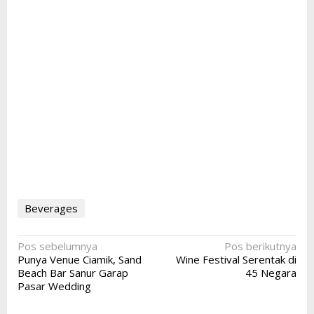
Beverages
Navigasi
Pos sebelumnya
Pos berikutnya
Punya Venue Ciamik, Sand
Wine Festival Serentak di
pos
Beach Bar Sanur Garap
45 Negara
Pasar Wedding