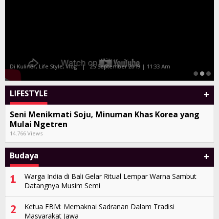
Malam Amal Hatten Wines Bersama Celebrity
Chef Farah Quinn dan Marinka
Di Kuliner, Life Style, Vlog
|
25 September 2019 | 11:33 Am
+
LIFESTYLE
Seni Menikmati Soju, Minuman Khas Korea yang
Mulai Ngetren
14.766 Views
+
Budaya
1
Warga India di Bali Gelar Ritual Lempar Warna Sambut
Datangnya Musim Semi
2
Ketua FBM: Memaknai Sadranan Dalam Tradisi
Masyarakat Jawa