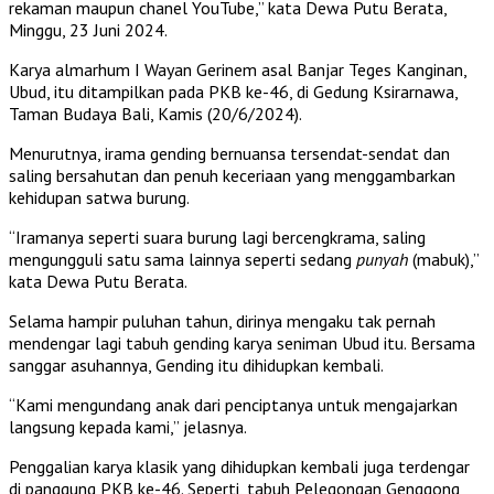
rekaman maupun chanel YouTube,” kata Dewa Putu Berata,
Minggu, 23 Juni 2024.
Karya almarhum I Wayan Gerinem asal Banjar Teges Kanginan,
Ubud, itu ditampilkan pada PKB ke-46, di Gedung Ksirarnawa,
Taman Budaya Bali, Kamis (20/6/2024).
Menurutnya, irama gending bernuansa tersendat-sendat dan
saling bersahutan dan penuh keceriaan yang menggambarkan
kehidupan satwa burung.
“Iramanya seperti suara burung lagi bercengkrama, saling
mengungguli satu sama lainnya seperti sedang
punyah
(mabuk),”
kata Dewa Putu Berata.
Selama hampir puluhan tahun, dirinya mengaku tak pernah
mendengar lagi tabuh gending karya seniman Ubud itu. Bersama
sanggar asuhannya, Gending itu dihidupkan kembali.
“Kami mengundang anak dari penciptanya untuk mengajarkan
langsung kepada kami,” jelasnya.
Penggalian karya klasik yang dihidupkan kembali juga terdengar
di panggung PKB ke-46. Seperti, tabuh Pelegongan Genggong