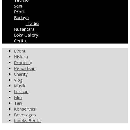
Techno
Seni
Profil
Budaya
Tradisi
Nusantara
Loka Gallery
Cerita
Event
Niskala
Property
Pendidikan
Charity
Vlog
Musik
Lukisan
Film
Tari
Konservasi
Beverages
Indeks Berita