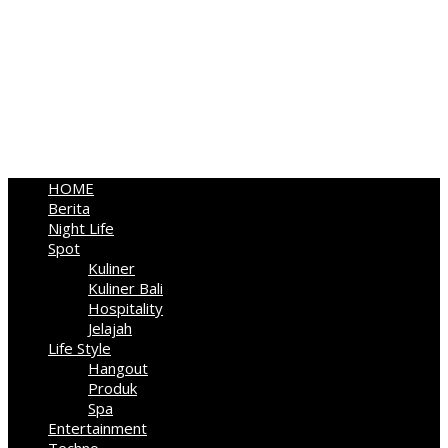
HOME
Berita
Night Life
Spot
Kuliner
Kuliner Bali
Hospitality
Jelajah
Life Style
Hangout
Produk
Spa
Entertainment