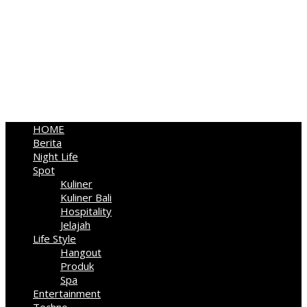
HOME
Berita
Night Life
Spot
Kuliner
Kuliner Bali
Hospitality
Jelajah
Life Style
Hangout
Produk
Spa
Entertainment