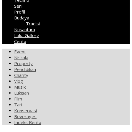
Techno
Seni
Profil
Budaya
Tradisi
Nusantara
Loka Gallery
Cerita
Event
Niskala
Property
Pendidikan
Charity
Vlog
Musik
Lukisan
Film
Tari
Konservasi
Beverages
Indeks Berita