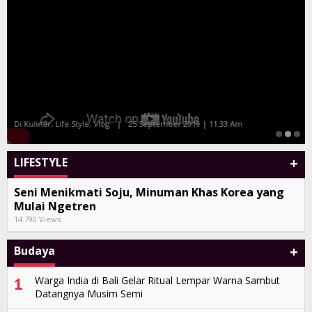
Malam Amal Hatten Wines Bersama Celebrity
Chef Farah Quinn dan Marinka
Di Kuliner, Life Style, Vlog
|
25 September 2019 | 11:33 Am
+
LIFESTYLE
Seni Menikmati Soju, Minuman Khas Korea yang
Mulai Ngetren
14.790 Views
+
Budaya
1
Warga India di Bali Gelar Ritual Lempar Warna Sambut
Datangnya Musim Semi