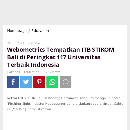
Homepage
Education
Webometrics
/
Tempatkan
ITB
Oleh
29 Juli 2021 | 2:21 Pm
Lokabali
STIKOM
Webometrics Tempatkan ITB STIKOM
Bali
Bali di Peringkat 117 Universitas
di
Terbaik Indonesia
Peringkat
117
Lokabali
Education
-
-
3.263 Views
Universitas
Terbaik
Indonesia
Rektor ITB STIKOM Bali Dr Dadang Hermawan sebelum mengikuti acara
'Pitching Night, Investor Headquarter' yang disiarkan secara virtual, Sabtu
(26/6/2021) - foto: Istimewa