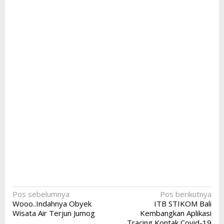
Navigasi
Pos sebelumnya
Pos berikutnya
Wooo..Indahnya Obyek
ITB STIKOM Bali
pos
Wisata Air Terjun Jumog
Kembangkan Aplikasi
Tracing Kontak Covid-19