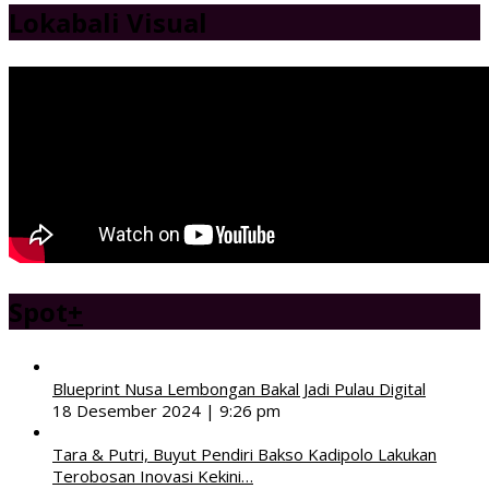
Lokabali Visual
Spot
+
Blueprint Nusa Lembongan Bakal Jadi Pulau Digital
18 Desember 2024 | 9:26 pm
Tara & Putri, Buyut Pendiri Bakso Kadipolo Lakukan
Terobosan Inovasi Kekini…