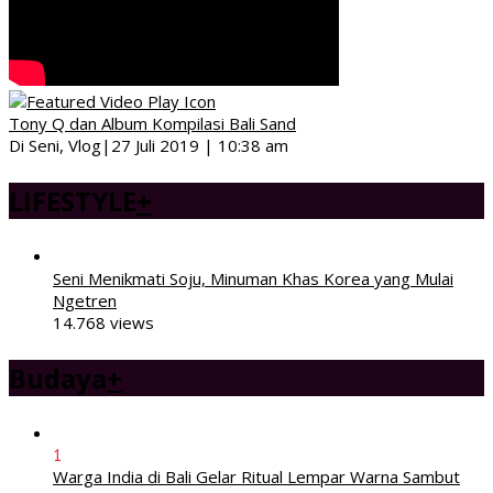
Tony Q dan Album Kompilasi Bali Sand
Di Seni, Vlog
|
27 Juli 2019 | 10:38 am
LIFESTYLE
+
Seni Menikmati Soju, Minuman Khas Korea yang Mulai
Ngetren
14.768 views
Budaya
+
1
Warga India di Bali Gelar Ritual Lempar Warna Sambut