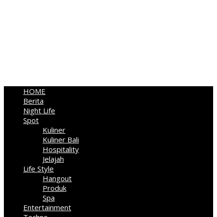
HOME
Berita
Night Life
Spot
Kuliner
Kuliner Bali
Hospitality
Jelajah
Life Style
Hangout
Produk
Spa
Entertainment