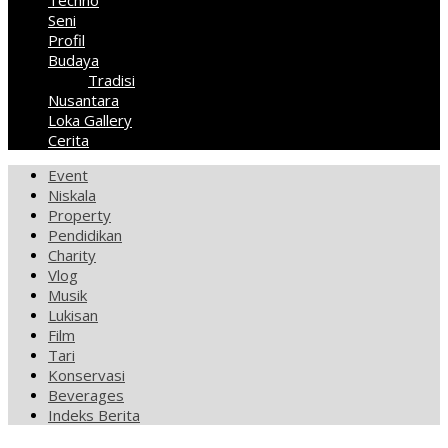
Techno
Seni
Profil
Budaya
Tradisi
Nusantara
Loka Gallery
Cerita
Event
Niskala
Property
Pendidikan
Charity
Vlog
Musik
Lukisan
Film
Tari
Konservasi
Beverages
Indeks Berita