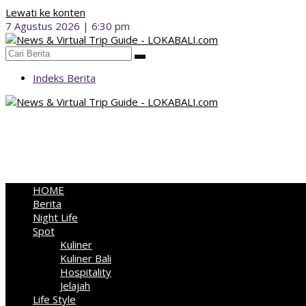
Lewati ke konten
7 Agustus 2026 | 6:30 pm
Indeks Berita
HOME
Berita
Night Life
Spot
Kuliner
Kuliner Bali
Hospitality
Jelajah
Life Style