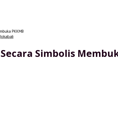
Membuka PKKMB
h
lokabali
a Secara Simbolis Memb