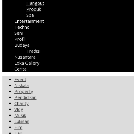
Hangout
Produk
Spa
Entertainment
Techno
Seni
Profil
Budaya
Tradisi
Nusantara
Loka Gallery
Cerita
Event
Niskala
Property
Pendidikan
Charity
Vlog
Musik
Lukisan
Film
Tari