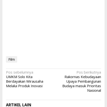
Film
Navigasi
Pos sebelumnya
Pos berikutnya
UMKM Solo Kita
Rakornas Kebudayaan
pos
Berdayakan Wirausaha
Upaya Pembangunan
Melalui Produk Inovasi
Budaya masuk Prioritas
Nasional
ARTIKEL LAIN