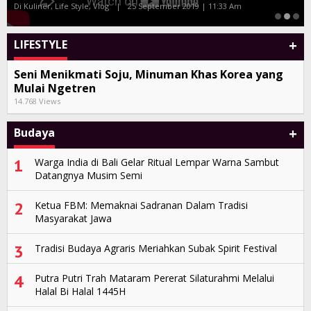
Di Seni, Vlog
|
27 Juli 2019 | 10:38 Am
+
LIFESTYLE
Seni Menikmati Soju, Minuman Khas Korea yang
Mulai Ngetren
14.768 Views
+
Budaya
1
Warga India di Bali Gelar Ritual Lempar Warna Sambut
Datangnya Musim Semi
2
Ketua FBM: Memaknai Sadranan Dalam Tradisi
Masyarakat Jawa
3
Tradisi Budaya Agraris Meriahkan Subak Spirit Festival
4
Putra Putri Trah Mataram Pererat Silaturahmi Melalui
Halal Bi Halal 1445H