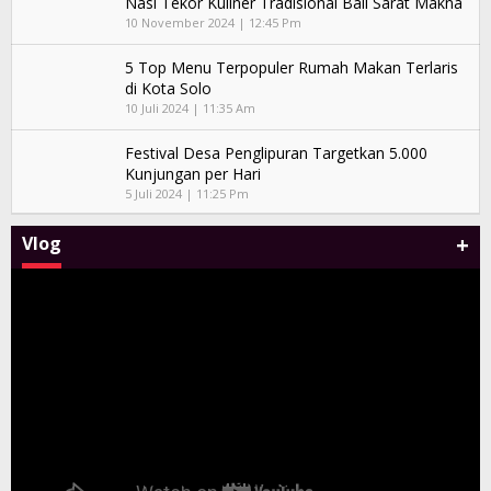
Nasi Tekor Kuliner Tradisional Bali Sarat Makna
10 November 2024 | 12:45 Pm
5 Top Menu Terpopuler Rumah Makan Terlaris
di Kota Solo
10 Juli 2024 | 11:35 Am
Festival Desa Penglipuran Targetkan 5.000
Kunjungan per Hari
5 Juli 2024 | 11:25 Pm
+
Vlog
Tony Q dan Album Kompilasi Bali Sand