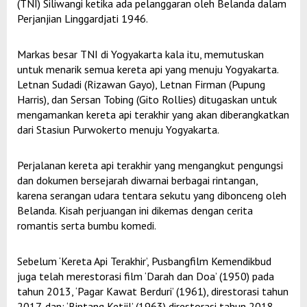
(TNI) Siliwangi ketika ada pelanggaran oleh Belanda dalam
Perjanjian Linggardjati 1946.
Markas besar TNI di Yogyakarta kala itu, memutuskan
untuk menarik semua kereta api yang menuju Yogyakarta.
Letnan Sudadi (Rizawan Gayo), Letnan Firman (Pupung
Harris), dan Sersan Tobing (Gito Rollies) ditugaskan untuk
mengamankan kereta api terakhir yang akan diberangkatkan
dari Stasiun Purwokerto menuju Yogyakarta.
Perjalanan kereta api terakhir yang mengangkut pengungsi
dan dokumen bersejarah diwarnai berbagai rintangan,
karena serangan udara tentara sekutu yang dibonceng oleh
Belanda. Kisah perjuangan ini dikemas dengan cerita
romantis serta bumbu komedi.
Sebelum ‘Kereta Api Terakhir’, Pusbangfilm Kemendikbud
juga telah merestorasi film ‘Darah dan Doa’ (1950) pada
tahun 2013, ‘Pagar Kawat Berduri’ (1961), direstorasi tahun
2017, dan; ‘Bintang Ketjil’ (1963) direstorasi tahun 2018.