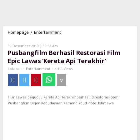
Homepage
Entertainment
Pusbangfilm
/
Berhasil
Restorasi
Oleh
19 Desember 2019 | 10:53 Am
Lokabali
Film
Pusbangfilm Berhasil Restorasi Film
Epic
Epic Lawas ‘Kereta Api Terakhir’
Lawas
'Kereta
Lokabali
Entertainment
-
-
4.411 Views
Api
Terakhir'
Film lawas berjudul 'Kereta Api Terakhir' berhasil direstorasi oleh
Pusbangfilm Dirjen Kebudayaan Kemendikbud - foto: Istimewa