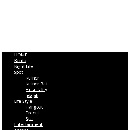
HOME
Berita
Night Life
Spot
Kuliner
Kuliner Bali
Hospitality
Jelajah
Life Style
Hangout
Produk
Spa
Entertainment