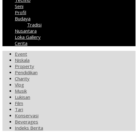
Techno
Seni
Profil
Budaya
Tradisi
Nusantara
Loka Gallery
Cerita
Event
Niskala
Property
Pendidikan
Charity
Vlog
Musik
Lukisan
Film
Tari
Konservasi
Beverages
Indeks Berita