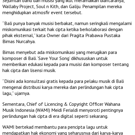
Sejumlah band dan musisi yang ikut meramaikan diantaranya,
Wallaby Project, Soul n Kith, dan Galiju. Penampilan mereka
menghidupkan atmosfir event tersebut.
“Bali punya banyak musisi berbakat, namun seringkali mengalami
miskomunikasi terkait hak cipta ketika berkolaborasi dengan
pihak eksternal,” kata Owner dari Pragita Prabawa Pustaka
Bimas Nurcahya.
Bimas menyebut ada miskomunikasi yang merugikan para
komposer di Bali. ‘Save Your Song’ dikhususkan untuk
memberikan edukasi kepada para musisi dan komposer tentang
hak cipta dan lisensi musik.
“Disini ada konsultasi gratis kepada para pelaku musik di Bali
mengenai distribusi karya mereka dan perlindungan hak cipta
lagu,” ujarnya.
Sementara, Chief of Licencing & Copyright Officer Wahana
Musik Indonesia (WAMI) Meidi Ferialdi menyoroti pentingnya
perlindungan hak cipta di era digital seperti sekarang.
WAMI bertekad membantu para pencipta lagu untuk
mendapatkan hak ekonomi yang seharusnya dari karya-karya