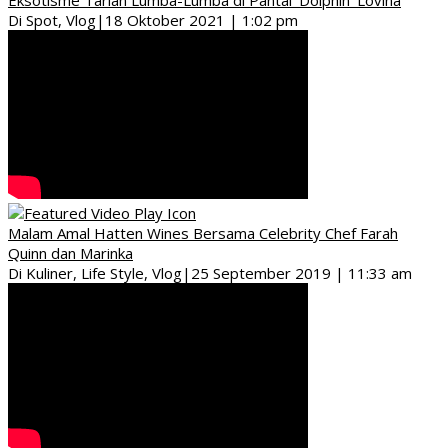
Di Spot, Vlog
|
18 Oktober 2021 | 1:02 pm
Malam Amal Hatten Wines Bersama Celebrity Chef Farah
Quinn dan Marinka
Di Kuliner, Life Style, Vlog
|
25 September 2019 | 11:33 am