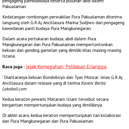
pengageng pambubidaya beserta puluhan abdi dalem
Pakualaman.
Kedatangan rombongan perwakilan Pura Pakualaman diterima
langsung oleh G.R.Aj. Ancillasura Marina Sudjiwo dari pengageng
kawedanan panti budaya Pura Mangkunegaran.
Dalam acara pertukaran budaya, abdi dalem Pura
Mangkunegaran dan Pura Pakualaman mempertontonkan
beksan dan gending gamelan yang dimiliki khas masing-masing
Istana.
Jejak Kemegahan Petilasan Erlangga
Baca juga :
‘ Diantaranya beksan Bondoboyo dan Tyas Moncar.’ Jelas G.R.Aj
Ancillasura dalam release yang di terima
Kantor Berita
Lokabali.com
Kedua keraton pewaris Mataram Islam tersebut secara
bergantian mempertunjukan budaya yang dimilikinya.
Di akhiri acara, kedua keraton mempertunjukan tari kolaborasi
dari Pura Mangkunegaran dan Pura Pakualaman.