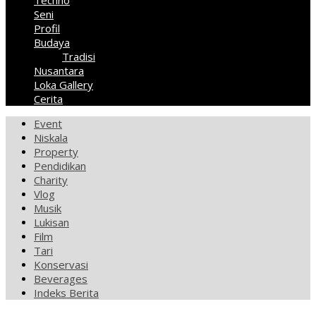
Techno
Seni
Profil
Budaya
Tradisi
Nusantara
Loka Gallery
Cerita
Event
Niskala
Property
Pendidikan
Charity
Vlog
Musik
Lukisan
Film
Tari
Konservasi
Beverages
Indeks Berita