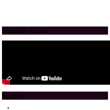
Lokabali Visual
Spot
+