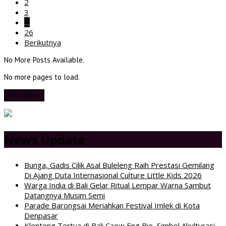
2
3
…
26
Berikutnya
No More Posts Available.
No more pages to load.
View More
News Update
Bunga, Gadis Cilik Asal Buleleng Raih Prestasi Gemilang
Di Ajang Duta Internasional Culture Little Kids 2026
Warga India di Bali Gelar Ritual Lempar Warna Sambut
Datangnya Musim Semi
Parade Barongsai Meriahkan Festival Imlek di Kota
Denpasar
Klenteng Tertua di Bali Caow Eng Bio, Simbol Akulturasi