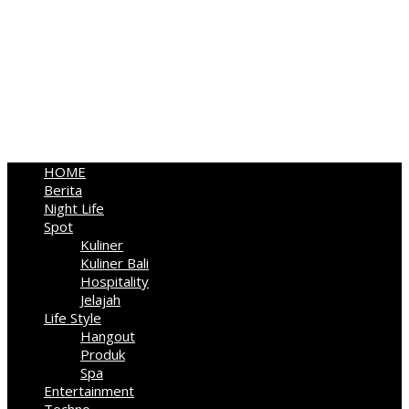
HOME
Berita
Night Life
Spot
Kuliner
Kuliner Bali
Hospitality
Jelajah
Life Style
Hangout
Produk
Spa
Entertainment