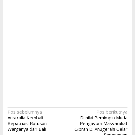
Navigasi
Pos sebelumnya
Pos berikutnya
Australia Kembali
Di nilai Pemimpin Muda
pos
Repatriasi Ratusan
Pengayom Masyarakat
Warganya dari Bali
Gibran Di Anugerahi Gelar
Bangsawan