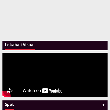
Lokabali Visual
+
Spot