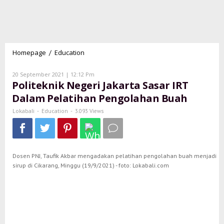
Homepage
Education
Politeknik
/
Negeri
Jakarta
Oleh
20 September 2021 | 12:12 Pm
Sasar
Lokabali
Politeknik Negeri Jakarta Sasar IRT
IRT
Dalam Pelatihan Pengolahan Buah
Dalam
Pelatihan
Lokabali
Education
-
-
3.093 Views
Pengolahan
Buah
Dosen PNJ, Taufik Akbar mengadakan pelatihan pengolahan buah menjadi
sirup di Cikarang, Minggu (19/9/2021) - foto: Lokabali.com