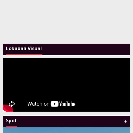
Lokabali Visual
+
Spot