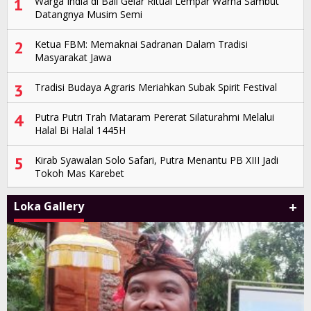
1
Warga India di Bali Gelar Ritual Lempar Warna Sambut
Datangnya Musim Semi
2
Ketua FBM: Memaknai Sadranan Dalam Tradisi
Masyarakat Jawa
3
Tradisi Budaya Agraris Meriahkan Subak Spirit Festival
4
Putra Putri Trah Mataram Pererat Silaturahmi Melalui
Halal Bi Halal 1445H
5
Kirab Syawalan Solo Safari, Putra Menantu PB XIII Jadi
Tokoh Mas Karebet
+
Loka Gallery