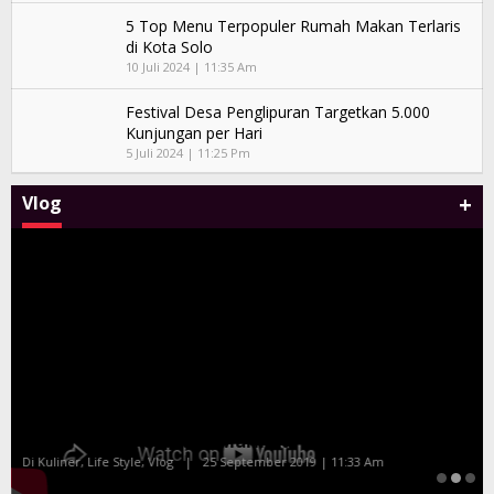
5 Top Menu Terpopuler Rumah Makan Terlaris
di Kota Solo
10 Juli 2024 | 11:35 Am
Festival Desa Penglipuran Targetkan 5.000
Kunjungan per Hari
5 Juli 2024 | 11:25 Pm
+
Vlog
Malam Amal Hatten Wines Bersama Celebrity
Chef Farah Quinn dan Marinka
Di Kuliner, Life Style, Vlog
|
25 September 2019 | 11:33 Am