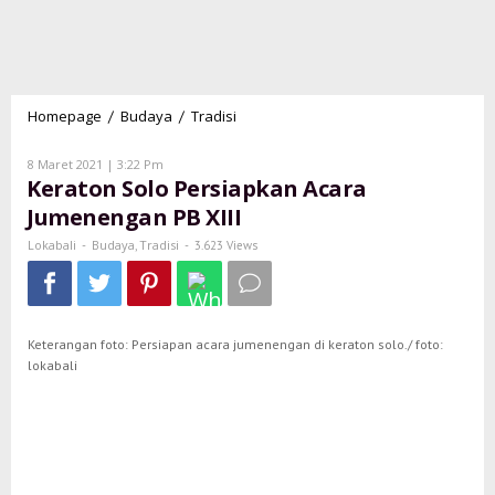
Homepage
Budaya
Tradisi
Keraton
/
/
Solo
Persiapkan
Oleh
8 Maret 2021 | 3:22 Pm
Lokabali
Acara
Keraton Solo Persiapkan Acara
Jumenengan
Jumenengan PB XIII
PB
XIII
Lokabali
Budaya
Tradisi
-
,
-
3.623 Views
Keterangan foto: Persiapan acara jumenengan di keraton solo./ foto:
lokabali