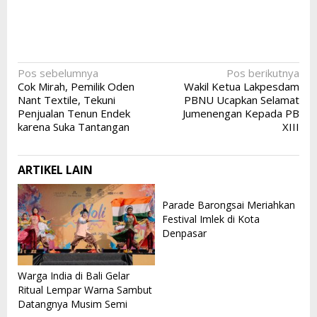
Navigasi
Pos sebelumnya
Pos berikutnya
Cok Mirah, Pemilik Oden
Wakil Ketua Lakpesdam
pos
Nant Textile, Tekuni
PBNU Ucapkan Selamat
Penjualan Tenun Endek
Jumenengan Kepada PB
karena Suka Tantangan
XIII
ARTIKEL LAIN
Parade Barongsai Meriahkan
Festival Imlek di Kota
Denpasar
Warga India di Bali Gelar
Ritual Lempar Warna Sambut
Datangnya Musim Semi