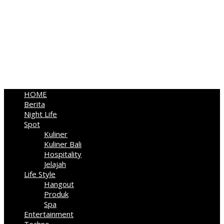
HOME
Berita
Night Life
Spot
Kuliner
Kuliner Bali
Hospitality
Jelajah
Life Style
Hangout
Produk
Spa
Entertainment