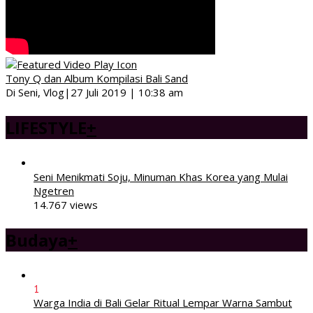
Tony Q dan Album Kompilasi Bali Sand
Di Seni, Vlog
|
27 Juli 2019 | 10:38 am
LIFESTYLE
+
Seni Menikmati Soju, Minuman Khas Korea yang Mulai
Ngetren
14.767 views
Budaya
+
1
Warga India di Bali Gelar Ritual Lempar Warna Sambut