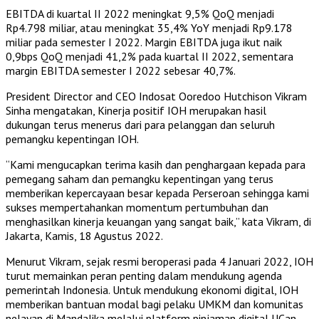
EBITDA di kuartal II 2022 meningkat 9,5% QoQ menjadi
Rp4.798 miliar, atau meningkat 35,4% YoY menjadi Rp9.178
miliar pada semester I 2022. Margin EBITDA juga ikut naik
0,9bps QoQ menjadi 41,2% pada kuartal II 2022, sementara
margin EBITDA semester I 2022 sebesar 40,7%.
President Director and CEO Indosat Ooredoo Hutchison Vikram
Sinha mengatakan, Kinerja positif IOH merupakan hasil
dukungan terus menerus dari para pelanggan dan seluruh
pemangku kepentingan IOH.
“Kami mengucapkan terima kasih dan penghargaan kepada para
pemegang saham dan pemangku kepentingan yang terus
memberikan kepercayaan besar kepada Perseroan sehingga kami
sukses mempertahankan momentum pertumbuhan dan
menghasilkan kinerja keuangan yang sangat baik,” kata Vikram, di
Jakarta, Kamis, 18 Agustus 2022.
Menurut Vikram, sejak resmi beroperasi pada 4 Januari 2022, IOH
turut memainkan peran penting dalam mendukung agenda
pemerintah Indonesia. Untuk mendukung ekonomi digital, IOH
memberikan bantuan modal bagi pelaku UMKM dan komunitas
nelayan di Mandalika melalui platform pinjaman digital UCan