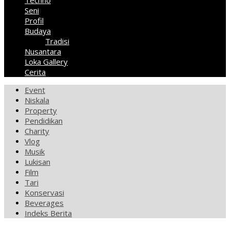
Techno
Seni
Profil
Budaya
Tradisi
Nusantara
Loka Gallery
Cerita
Event
Niskala
Property
Pendidikan
Charity
Vlog
Musik
Lukisan
Film
Tari
Konservasi
Beverages
Indeks Berita