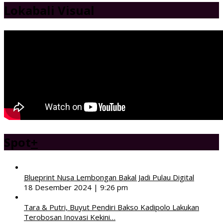
Lokabali Visual
Spot
+
Blueprint Nusa Lembongan Bakal Jadi Pulau Digital
18 Desember 2024 | 9:26 pm
Tara & Putri, Buyut Pendiri Bakso Kadipolo Lakukan
Terobosan Inovasi Kekini…