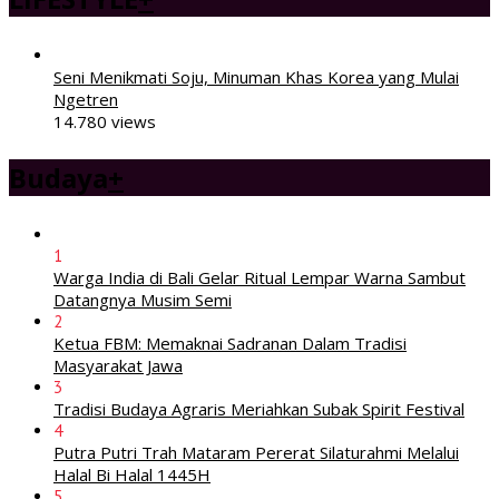
Seni Menikmati Soju, Minuman Khas Korea yang Mulai
Ngetren
14.780 views
Budaya
+
1
Warga India di Bali Gelar Ritual Lempar Warna Sambut
Datangnya Musim Semi
2
Ketua FBM: Memaknai Sadranan Dalam Tradisi
Masyarakat Jawa
3
Tradisi Budaya Agraris Meriahkan Subak Spirit Festival
4
Putra Putri Trah Mataram Pererat Silaturahmi Melalui
Halal Bi Halal 1445H
5