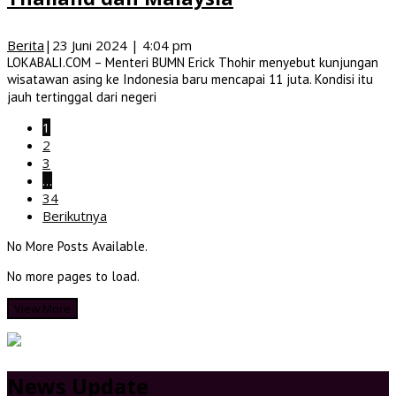
Berita
|
23 Juni 2024 | 4:04 pm
LOKABALI.COM – Menteri BUMN Erick Thohir menyebut kunjungan
wisatawan asing ke Indonesia baru mencapai 11 juta. Kondisi itu
jauh tertinggal dari negeri
1
2
3
…
34
Berikutnya
No More Posts Available.
No more pages to load.
View More
News Update