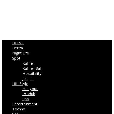
HOME
Berita
Night Life
Spot
Kuliner
Kuliner Bali
Hospitality
Jelajah
Life Style
Hangout
Produk
Spa
Entertainment
Techno