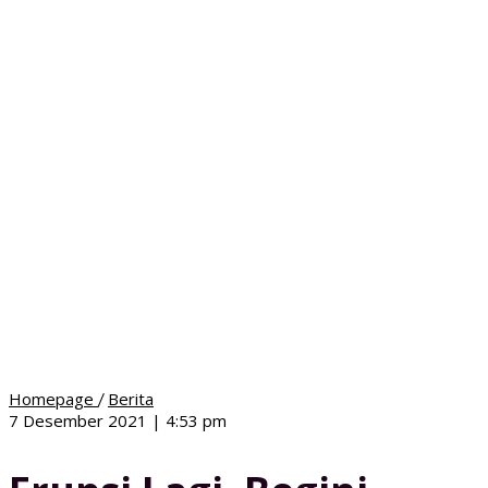
Erupsi
Homepage
Berita
/
Lagi,
oleh
7 Desember 2021 | 4:53 pm
Begini
lokabali
Rekomendasi
ESDM