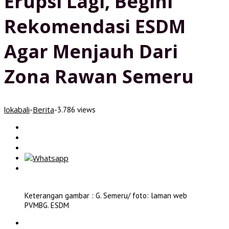
Erupsi Lagi, Begini
Agar
Menjauh
Rekomendasi ESDM
Dari
Zona
Agar Menjauh Dari
Rawan
Semeru
Zona Rawan Semeru
lokabali
Berita
-
-
3.786 views
Keterangan gambar : G. Semeru/ foto: laman web
PVMBG. ESDM