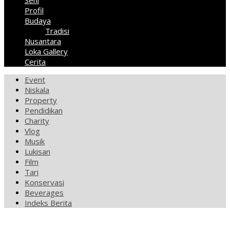
Seni
Profil
Budaya
Tradisi
Nusantara
Loka Gallery
Cerita
Event
Niskala
Property
Pendidikan
Charity
Vlog
Musik
Lukisan
Film
Tari
Konservasi
Beverages
Indeks Berita