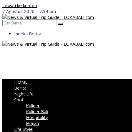
Lewati ke konten
7 Agustus 2026 | 7:34 pm
Indeks Berita
HOME
Berita
Night Life
Spot
Kuliner
Kuliner Bali
Hospitality
Jelajah
Life Style