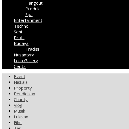
Hangout
Produk
Spa
Entertainment
Techno
Seni
Profil
Budaya
Tradisi
Nusantara
Loka Gallery
Cerita
Event
Niskala
Property
Pendidikan
Charity
Vlog
Musik
Lukisan
Film
Tari