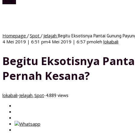
tutup
Homepage
Spot
Jelajah
/
/
Begitu Eksotisnya Pantai Gunung Payun
4 Mei 2019 | 6:51 pm
4 Mei 2019 | 6:57 pm
oleh
lokabali
Begitu Eksotisnya Pant
Pernah Kesana?
lokabali
Jelajah
Spot
-
,
-
4.889 views