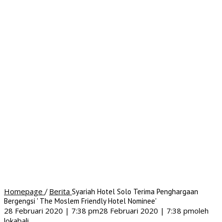
Homepage
Berita
/
Syariah Hotel Solo Terima Penghargaan
Bergengsi ' The Moslem Friendly Hotel Nominee'
28 Februari 2020 | 7:38 pm
28 Februari 2020 | 7:38 pm
oleh
lokabali