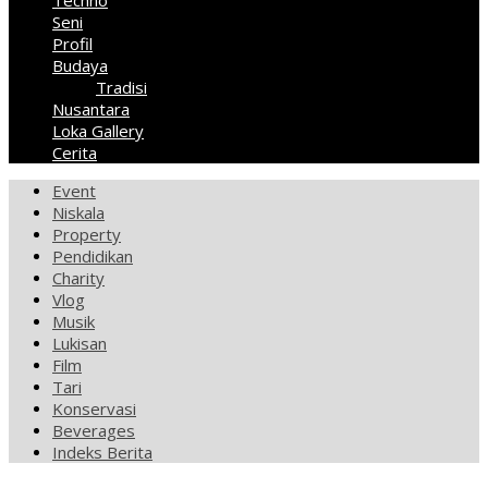
Techno
Seni
Profil
Budaya
Tradisi
Nusantara
Loka Gallery
Cerita
Event
Niskala
Property
Pendidikan
Charity
Vlog
Musik
Lukisan
Film
Tari
Konservasi
Beverages
Indeks Berita