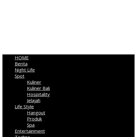
HOME
Berita
Night Life
Spot
Kuliner
Kuliner Bali
Hospitality
Jelajah
Life Style
Hangout
Produk
Spa
Entertainment