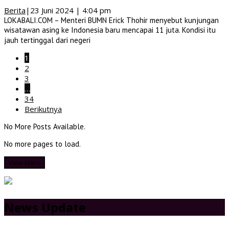
Berita
|
23 Juni 2024 | 4:04 pm
LOKABALI.COM – Menteri BUMN Erick Thohir menyebut kunjungan
wisatawan asing ke Indonesia baru mencapai 11 juta. Kondisi itu
jauh tertinggal dari negeri
1
2
3
…
34
Berikutnya
No More Posts Available.
No more pages to load.
View More
News Update