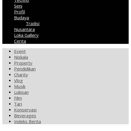
Techno
Seni
Profil
Budaya
Tradisi
Nusantara
Loka Gallery
Cerita
Event
Niskala
Property
Pendidikan
Charity
Vlog
Musik
Lukisan
Film
Tari
Konservasi
Beverages
Indeks Berita