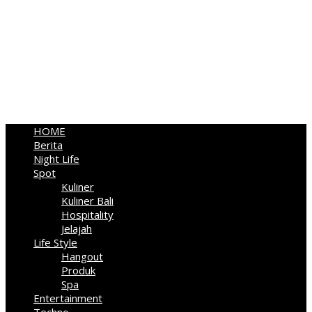
HOME
Berita
Night Life
Spot
Kuliner
Kuliner Bali
Hospitality
Jelajah
Life Style
Hangout
Produk
Spa
Entertainment