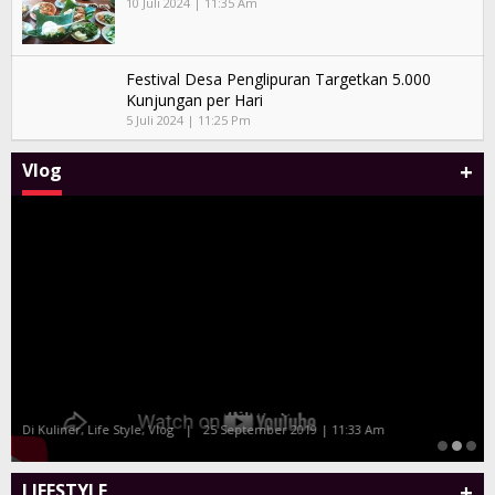
10 Juli 2024 | 11:35 Am
Festival Desa Penglipuran Targetkan 5.000
Kunjungan per Hari
5 Juli 2024 | 11:25 Pm
+
Vlog
Malam Amal Hatten Wines Bersama Celebrity
Chef Farah Quinn dan Marinka
Di Kuliner, Life Style, Vlog
|
25 September 2019 | 11:33 Am
+
LIFESTYLE