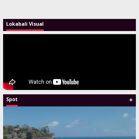
Lokabali Visual
+
Spot