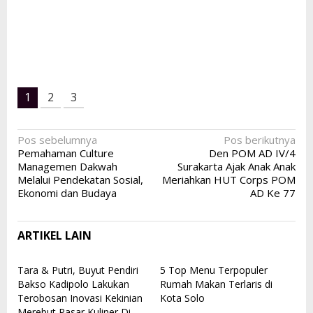
1
2
3
Navigasi
Pos sebelumnya
Pos berikutnya
Pemahaman Culture
Den POM AD IV/4
pos
Managemen Dakwah
Surakarta Ajak Anak Anak
Melalui Pendekatan Sosial,
Meriahkan HUT Corps POM
Ekonomi dan Budaya
AD Ke 77
ARTIKEL LAIN
Tara & Putri, Buyut Pendiri
5 Top Menu Terpopuler
Bakso Kadipolo Lakukan
Rumah Makan Terlaris di
Terobosan Inovasi Kekinian
Kota Solo
Merebut Pasar Kuliner Di