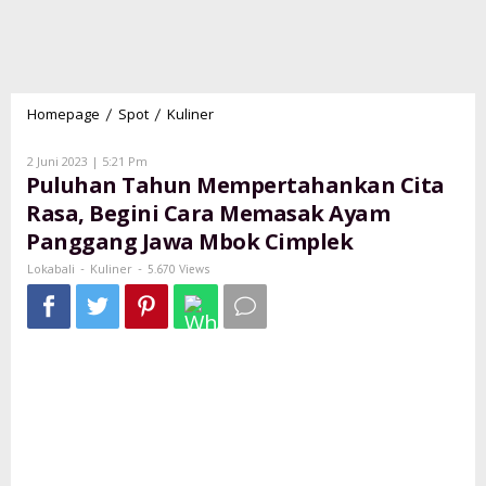
Homepage
Spot
Kuliner
Puluhan
/
/
Tahun
Mempertahankan
Oleh
2 Juni 2023 | 5:21 Pm
Lokabali
Cita
Puluhan Tahun Mempertahankan Cita
Rasa,
Rasa, Begini Cara Memasak Ayam
Begini
Panggang Jawa Mbok Cimplek
Cara
Memasak
Lokabali
Kuliner
-
-
5.670 Views
Ayam
Panggang
Jawa
Mbok
Cimplek