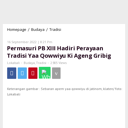
Homepage
Budaya
Tradisi
Permasuri
/
/
PB
XIII
Oleh
16 September 2022 | 8:21 Pm
Lokabali
Hadiri
Permasuri PB XIII Hadiri Perayaan
Perayaan
Tradisi Yaa Qowwiyu Ki Ageng Gribig
Tradisi
Yaa
Lokabali
Budaya
Tradisi
-
,
-
2.905 Views
Qowwiyu
Ki
Ageng
Gribig
Keterangan gambar : Sebaran apem yaa qowwiyu di jatinom, klaten/ foto:
Lokabali