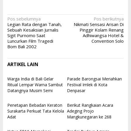
Navigasi
Pos sebelumnya
Pos berikutnya
Legian Rata dengan Tanah,
Nikmati Sensasi Arisan Di
pos
Sebuah Kesaksian Jurnalis
Pinggir Kolam Renang
Sigit Purnomo Saat
Adhiwangsa Hotel &
Luncurkan Film Tragedi
Convention Solo
Bom Bali 2002
ARTIKEL LAIN
Warga India di Bali Gelar
Parade Barongsai Meriahkan
Ritual Lempar Warna Sambut
Festival Imlek di Kota
Datangnya Musim Semi
Denpasar
Penetapan Bebadan Keraton
Berikut Rangkaian Acara
Surakarta Perkuat Tata Kelola
Adeging Projo
Adat
Mangkunegaran ke 268