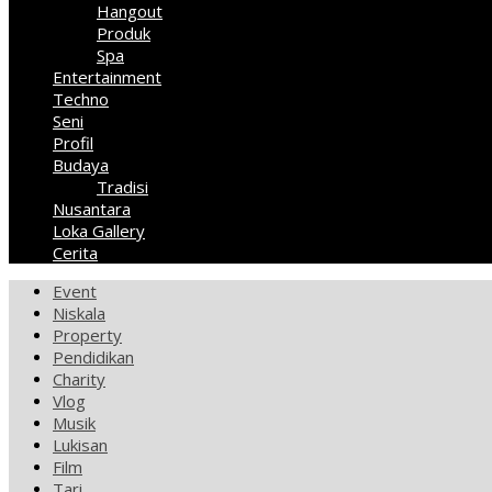
Hangout
Produk
Spa
Entertainment
Techno
Seni
Profil
Budaya
Tradisi
Nusantara
Loka Gallery
Cerita
Event
Niskala
Property
Pendidikan
Charity
Vlog
Musik
Lukisan
Film
Tari