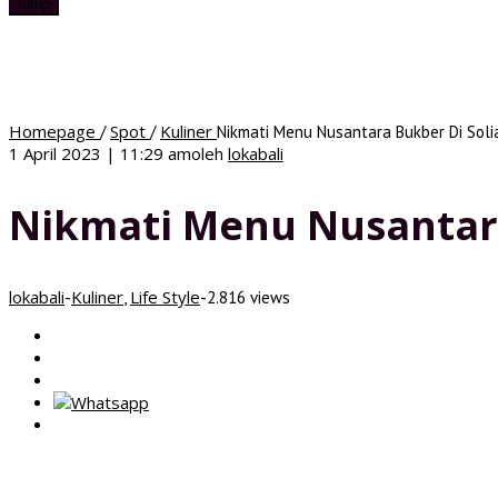
tutup
Homepage
Spot
Kuliner
/
/
Nikmati Menu Nusantara Bukber Di Soli
1 April 2023 | 11:29 am
oleh
lokabali
Nikmati Menu Nusantara
lokabali
Kuliner
Life Style
-
,
-
2.816 views