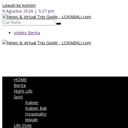
Lewati ke konten
9 Agustus 2026 | 5:27 pm
Indeks Berita
HOME
Berita
Night Life
Spot
Kuliner
Kuliner Bali
Hospitality
Jelajah
Life Style