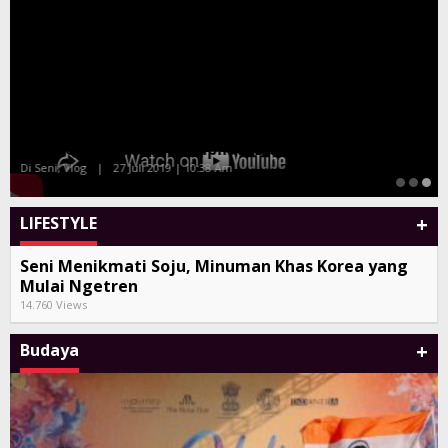
Tony Q dan Album Kompilasi Bali Sand
Di Seni, Vlog
|
27 Juli 2019 | 10:38 Am
+
LIFESTYLE
Seni Menikmati Soju, Minuman Khas Korea yang
Mulai Ngetren
14.760 Views
+
Budaya