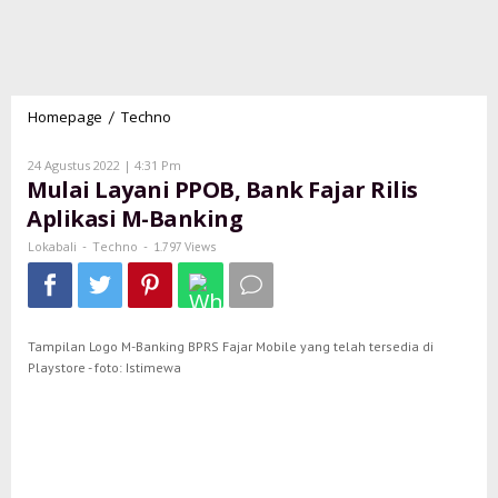
Homepage
Techno
Mulai
/
Layani
PPOB,
Oleh
24 Agustus 2022 | 4:31 Pm
Bank
Lokabali
Mulai Layani PPOB, Bank Fajar Rilis
Fajar
Aplikasi M-Banking
Rilis
Aplikasi
Lokabali
Techno
-
-
1.797 Views
M-
Banking
Tampilan Logo M-Banking BPRS Fajar Mobile yang telah tersedia di
Playstore - foto: Istimewa