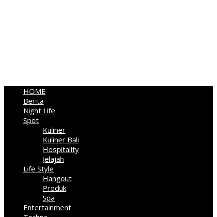
HOME
Berita
Night Life
Spot
Kuliner
Kuliner Bali
Hospitality
Jelajah
Life Style
Hangout
Produk
Spa
Entertainment