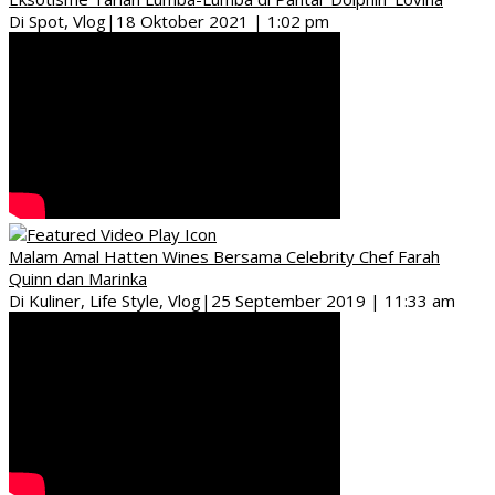
Di Spot, Vlog
|
18 Oktober 2021 | 1:02 pm
Malam Amal Hatten Wines Bersama Celebrity Chef Farah
Quinn dan Marinka
Di Kuliner, Life Style, Vlog
|
25 September 2019 | 11:33 am