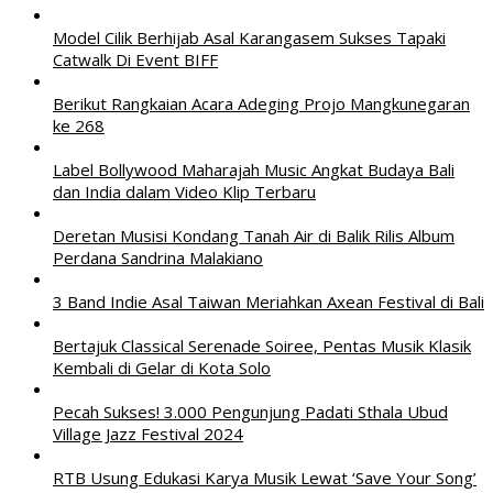
Model Cilik Berhijab Asal Karangasem Sukses Tapaki
Catwalk Di Event BIFF
Berikut Rangkaian Acara Adeging Projo Mangkunegaran
ke 268
Label Bollywood Maharajah Music Angkat Budaya Bali
dan India dalam Video Klip Terbaru
Deretan Musisi Kondang Tanah Air di Balik Rilis Album
Perdana Sandrina Malakiano
3 Band Indie Asal Taiwan Meriahkan Axean Festival di Bali
Bertajuk Classical Serenade Soiree, Pentas Musik Klasik
Kembali di Gelar di Kota Solo
Pecah Sukses! 3.000 Pengunjung Padati Sthala Ubud
Village Jazz Festival 2024
RTB Usung Edukasi Karya Musik Lewat ‘Save Your Song’