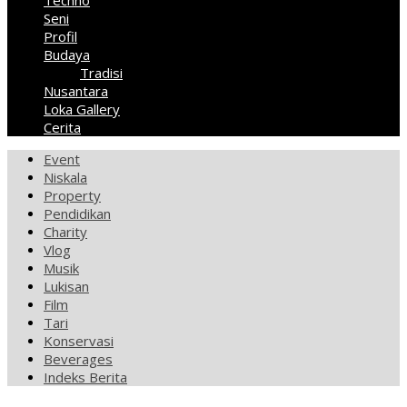
Techno
Seni
Profil
Budaya
Tradisi
Nusantara
Loka Gallery
Cerita
Event
Niskala
Property
Pendidikan
Charity
Vlog
Musik
Lukisan
Film
Tari
Konservasi
Beverages
Indeks Berita