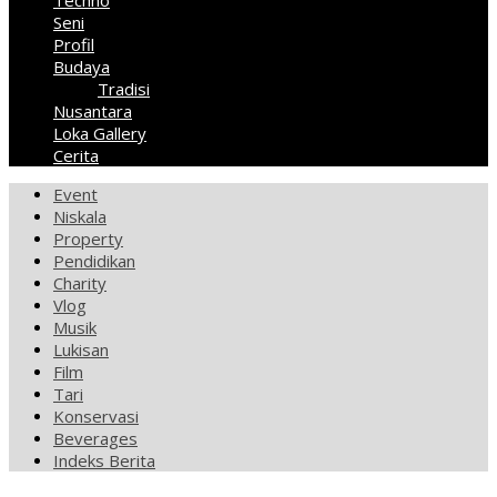
Techno
Seni
Profil
Budaya
Tradisi
Nusantara
Loka Gallery
Cerita
Event
Niskala
Property
Pendidikan
Charity
Vlog
Musik
Lukisan
Film
Tari
Konservasi
Beverages
Indeks Berita