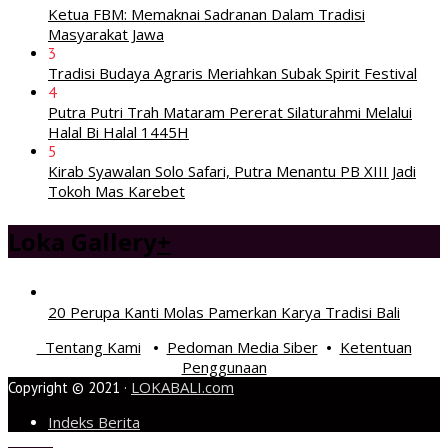
Ketua FBM: Memaknai Sadranan Dalam Tradisi
Masyarakat Jawa
3
Tradisi Budaya Agraris Meriahkan Subak Spirit Festival
4
Putra Putri Trah Mataram Pererat Silaturahmi Melalui
Halal Bi Halal 1445H
5
Kirab Syawalan Solo Safari, Putra Menantu PB XIII Jadi
Tokoh Mas Karebet
Loka Gallery
+
20 Perupa Kanti Molas Pamerkan Karya Tradisi Bali
Tentang Kami
Pedoman Media Siber
Ketentuan
•
•
Penggunaan
LOKABALI.com
Copyright © 2021 ·
Indeks Berita