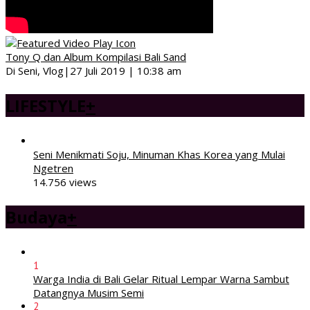
Tony Q dan Album Kompilasi Bali Sand
Di Seni, Vlog
|
27 Juli 2019 | 10:38 am
LIFESTYLE
+
Seni Menikmati Soju, Minuman Khas Korea yang Mulai
Ngetren
14.756 views
Budaya
+
1
Warga India di Bali Gelar Ritual Lempar Warna Sambut
Datangnya Musim Semi
2