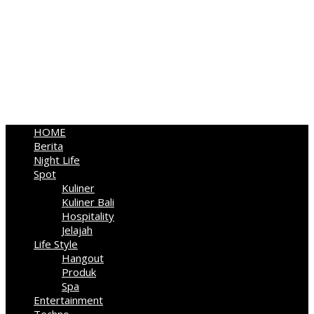
HOME
Berita
Night Life
Spot
Kuliner
Kuliner Bali
Hospitality
Jelajah
Life Style
Hangout
Produk
Spa
Entertainment