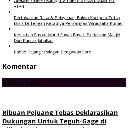
Онлайн казино Вавада: играйте и выигрывайте с
нами
Pertahankan Rasa & Pelayanan, Bakso Kadipolo Tetap
Eksis Di Tengah Ketatnya Persaingan Wirausaha Kuliner
Kesaktian Empat Murid Sunan Bayat, Pindahkan Masjid
Dari Puncak Jabalkat
Babad Pajang : Palagan Bengawan Sore
Komentar
Berita Lain
Ribuan Pejuang Tebas Deklarasikan
Dukungan Untuk Teguh-Gage di