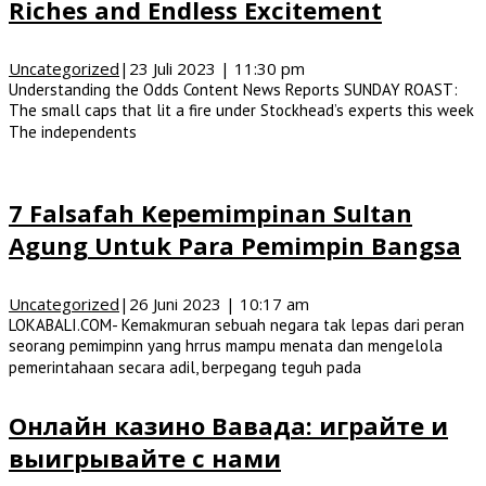
Riches and Endless Excitement
Uncategorized
|
23 Juli 2023 | 11:30 pm
Understanding the Odds Content News Reports SUNDAY ROAST:
The small caps that lit a fire under Stockhead’s experts this week
The independents
7 Falsafah Kepemimpinan Sultan
Agung Untuk Para Pemimpin Bangsa
Uncategorized
|
26 Juni 2023 | 10:17 am
LOKABALI.COM- Kemakmuran sebuah negara tak lepas dari peran
seorang pemimpinn yang hrrus mampu menata dan mengelola
pemerintahaan secara adil, berpegang teguh pada
Онлайн казино Вавада: играйте и
выигрывайте с нами