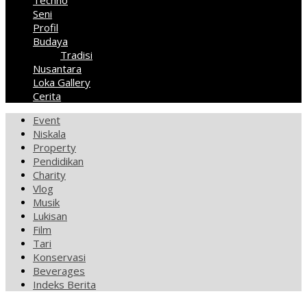
Techno
Seni
Profil
Budaya
Tradisi
Nusantara
Loka Gallery
Cerita
Event
Niskala
Property
Pendidikan
Charity
Vlog
Musik
Lukisan
Film
Tari
Konservasi
Beverages
Indeks Berita