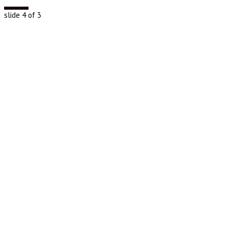
slide
4
of 3