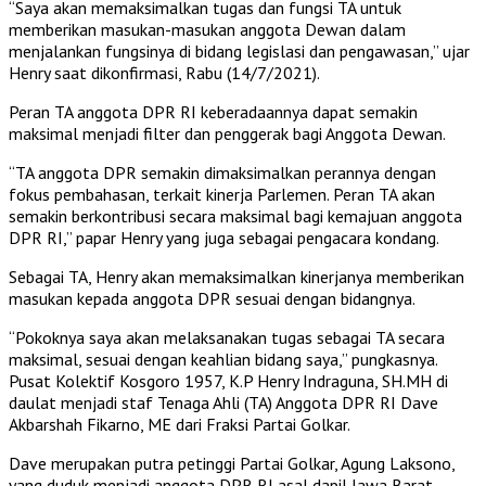
“Saya akan memaksimalkan tugas dan fungsi TA untuk
memberikan masukan-masukan anggota Dewan dalam
menjalankan fungsinya di bidang legislasi dan pengawasan,” ujar
Henry saat dikonfirmasi, Rabu (14/7/2021).
Peran TA anggota DPR RI keberadaannya dapat semakin
maksimal menjadi filter dan penggerak bagi Anggota Dewan.
“TA anggota DPR semakin dimaksimalkan perannya dengan
fokus pembahasan, terkait kinerja Parlemen. Peran TA akan
semakin berkontribusi secara maksimal bagi kemajuan anggota
DPR RI,” papar Henry yang juga sebagai pengacara kondang.
Sebagai TA, Henry akan memaksimalkan kinerjanya memberikan
masukan kepada anggota DPR sesuai dengan bidangnya.
“Pokoknya saya akan melaksanakan tugas sebagai TA secara
maksimal, sesuai dengan keahlian bidang saya,” pungkasnya.
Pusat Kolektif Kosgoro 1957, K.P Henry Indraguna, SH.MH di
daulat menjadi staf Tenaga Ahli (TA) Anggota DPR RI Dave
Akbarshah Fikarno, ME dari Fraksi Partai Golkar.
Dave merupakan putra petinggi Partai Golkar, Agung Laksono,
yang duduk menjadi anggota DPR RI asal dapil Jawa Barat.