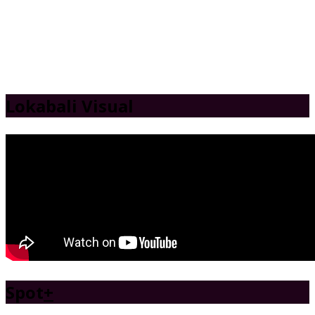
Lokabali Visual
Spot
+