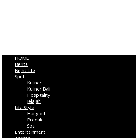
HOME
Berita
Night Life
Spot
Kuliner
Kuliner Bali
Hospitality
Jelajah
Life Style
Hangout
Produk
Spa
Entertainment