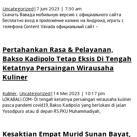
Uncategorized
|
7 Juni 2023 | 7:30 am
Скачать Вавада мобильную версию с официального сайта
бесплатно вход в приложение казино на Андроид, играть с
телефона Content Vavada официальный сайт –
Pertahankan Rasa & Pelayanan,
Bakso Kadipolo Tetap Eksis Di Tengah
Ketatnya Persaingan Wirausaha
Kuliner
Kuliner
,
Uncategorized
|
14 Mei 2023 | 10:17 pm
LOKABALI.COM- Di tengah ketatnya persaingan wirausaha kuliner
pasca pandemi covid19, Bakso Kadipolo yang berlokasi di jalan
Yosodipuro atau di depan RS.PKU Muhammadiyah,
Kesaktian Empat Murid Sunan Bayat,