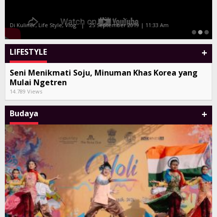
Tony Q dan Album Kompilasi Bali Sand
Di Seni, Vlog
|
27 Juli 2019 | 10:38 Am
+
LIFESTYLE
Seni Menikmati Soju, Minuman Khas Korea yang
Mulai Ngetren
14.789 Views
+
Budaya