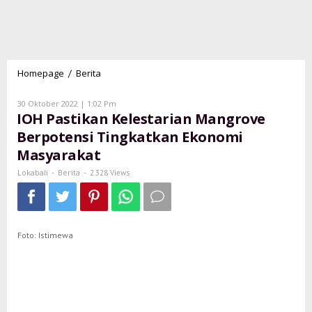
Homepage
Berita
IOH
/
Pastikan
Kelestarian
Oleh
30 Oktober 2022 | 1:02 Pm
Mangrove
Lokabali
IOH Pastikan Kelestarian Mangrove
Berpotensi
Berpotensi Tingkatkan Ekonomi
Tingkatkan
Masyarakat
Ekonomi
Masyarakat
Lokabali
Berita
-
-
2.328 Views
Foto: Istimewa