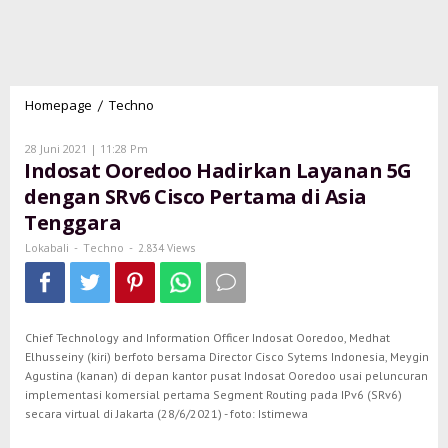
Homepage
Techno
Indosat
/
Ooredoo
Hadirkan
Oleh
28 Juni 2021 | 11:28 Pm
Lokabali
Layanan
Indosat Ooredoo Hadirkan Layanan 5G
5G
dengan SRv6 Cisco Pertama di Asia
dengan
Tenggara
SRv6
Cisco
Lokabali
Techno
-
-
2.834 Views
Pertama
di
Asia
Tenggara
Chief Technology and Information Officer Indosat Ooredoo, Medhat
Elhusseiny (kiri) berfoto bersama Director Cisco Sytems Indonesia, Meygin
Agustina (kanan) di depan kantor pusat Indosat Ooredoo usai peluncuran
implementasi komersial pertama Segment Routing pada IPv6 (SRv6)
secara virtual di Jakarta (28/6/2021) - foto: Istimewa