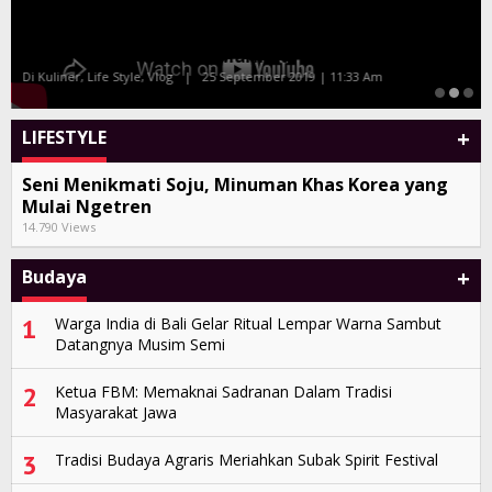
Tony Q dan Album Kompilasi Bali Sand
Di Seni, Vlog
|
27 Juli 2019 | 10:38 Am
+
LIFESTYLE
Seni Menikmati Soju, Minuman Khas Korea yang
Mulai Ngetren
14.790 Views
+
Budaya
1
Warga India di Bali Gelar Ritual Lempar Warna Sambut
Datangnya Musim Semi
2
Ketua FBM: Memaknai Sadranan Dalam Tradisi
Masyarakat Jawa
3
Tradisi Budaya Agraris Meriahkan Subak Spirit Festival