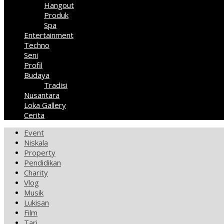
Hangout
Produk
Spa
Entertainment
Techno
Seni
Profil
Budaya
Tradisi
Nusantara
Loka Gallery
Cerita
Event
Niskala
Property
Pendidikan
Charity
Vlog
Musik
Lukisan
Film
Tari