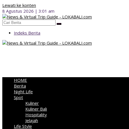
Lewati ke konten
8 Agustus 2026 | 3:01 am
Indeks Berita
HOME
Berita
Night Life
Spot
Kuliner
Kuliner Bali
Hospitality
Jelajah
Life Style