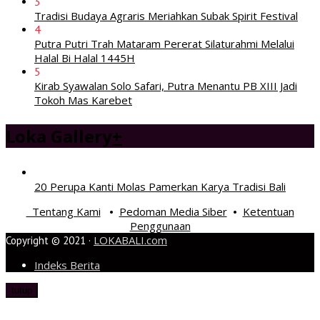
3
Tradisi Budaya Agraris Meriahkan Subak Spirit Festival
4
Putra Putri Trah Mataram Pererat Silaturahmi Melalui
Halal Bi Halal 1445H
5
Kirab Syawalan Solo Safari, Putra Menantu PB XIII Jadi
Tokoh Mas Karebet
Loka Gallery
+
20 Perupa Kanti Molas Pamerkan Karya Tradisi Bali
Tentang Kami
Pedoman Media Siber
Ketentuan
•
•
Penggunaan
LOKABALI.com
Copyright © 2021 ·
Indeks Berita
tutup