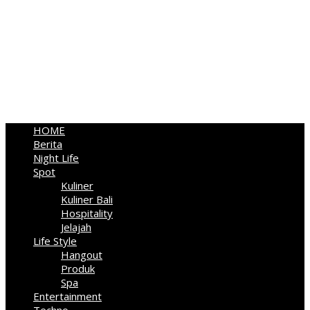
HOME
Berita
Night Life
Spot
Kuliner
Kuliner Bali
Hospitality
Jelajah
Life Style
Hangout
Produk
Spa
Entertainment