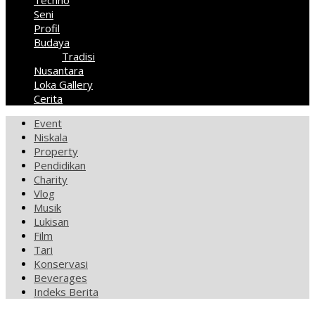
Techno
Seni
Profil
Budaya
Tradisi
Nusantara
Loka Gallery
Cerita
Event
Niskala
Property
Pendidikan
Charity
Vlog
Musik
Lukisan
Film
Tari
Konservasi
Beverages
Indeks Berita