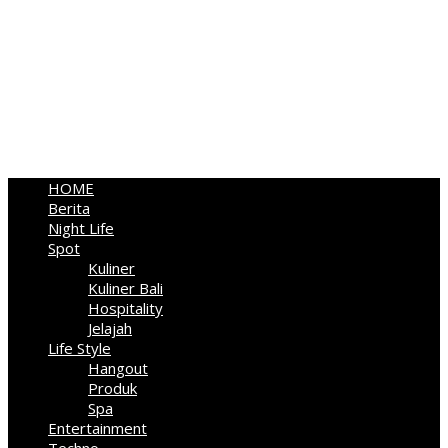
HOME
Berita
Night Life
Spot
Kuliner
Kuliner Bali
Hospitality
Jelajah
Life Style
Hangout
Produk
Spa
Entertainment