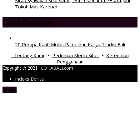
Kirab Syawalan Solo Safari, Putra Menantu PB XIII Jadi
Tokoh Mas Karebet
Loka Gallery
+
20 Perupa Kanti Molas Pamerkan Karya Tradisi Bali
Tentang Kami
Pedoman Media Siber
Ketentuan
•
•
Penggunaan
LOKABALI.com
Copyright © 2021 ·
Indeks Berita
tutup