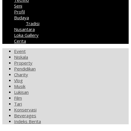
Techno
Seni
Profil
Budaya
Tradisi
Nusantara
Loka Gallery
Cerita
Event
Niskala
Property
Pendidikan
Charity
Vlog
Musik
Lukisan
Film
Tari
Konservasi
Beverages
Indeks Berita