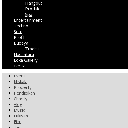
Hangout
Produk
Spa
Entertainment
Techno
Seni
Profil
Budaya
Tradisi
Nusantara
Loka Gallery
Cerita
Event
Niskala
Property
Pendidikan
Charity
Vlog
Musik
Lukisan
Film
Tari