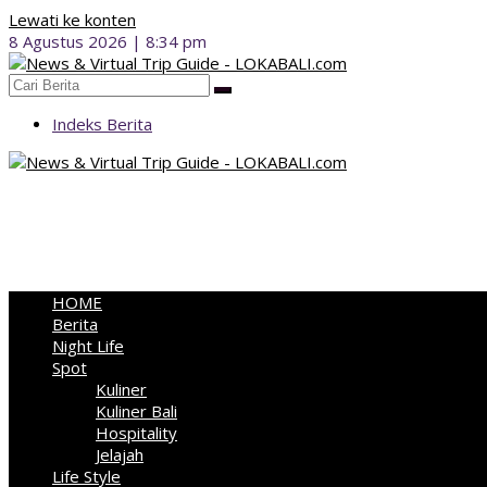
Lewati ke konten
8 Agustus 2026 | 8:34 pm
Indeks Berita
HOME
Berita
Night Life
Spot
Kuliner
Kuliner Bali
Hospitality
Jelajah
Life Style