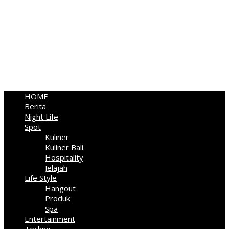
HOME
Berita
Night Life
Spot
Kuliner
Kuliner Bali
Hospitality
Jelajah
Life Style
Hangout
Produk
Spa
Entertainment