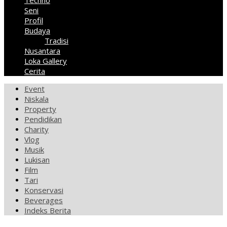
Techno
Seni
Profil
Budaya
Tradisi
Nusantara
Loka Gallery
Cerita
Event
Niskala
Property
Pendidikan
Charity
Vlog
Musik
Lukisan
Film
Tari
Konservasi
Beverages
Indeks Berita