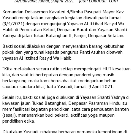
Lokabali. com
IX/Udayana, Jumat, 9 April 2021 – foto:
Komandan Detasemen Kavaleri 4/Simha Pasupati Mayor Kav
Yusriadi menjelaskan, rangkaian kegiatan diawali pada Jumat
(9/4/2021) dengan mengunjungi Yayasan Al Ittihad Rasyid Wa
Habib di Pemecutan Kelod, Denpasar Barat dan Yayasan Shanti
Yadnya di jalan Tukad Batanghari II, Panjer, Denpasar Selatan.
Bakti sosial dilakukan dengan menyerahkan barang kebutuhan
pokok dan yang tunai kepada pengurus Panti Asuhan dibawah
yayasan Al Ittihad Rasyid Wa Habib.
“Kita melakukan secara rutin setiap memperingati HUT kesatuan
kita, dan saat ini bertepatan dengan pandemi yang masih
berlangsung, maka kami berusaha ikut meringankan beban
saudara-saudara kita,” kata Yusriadi, Jumat, 9 April 2021.
Selain itu, bakti sosial juga dilakukan di Yayasan Shanti Yadnya di
kawasan jalan Tukad Batanghari, Denpasar. Pasraman Hindu itu
memfasilitasi kegiatan pendidikan, tata cara pembuatan banten
(sesaji), menanamkan budi pekerti, aktifitas yoga maupun
pendidikan etika.
Dikatakan Yusriadi, pihaknya berharap pemangku kepentingan di