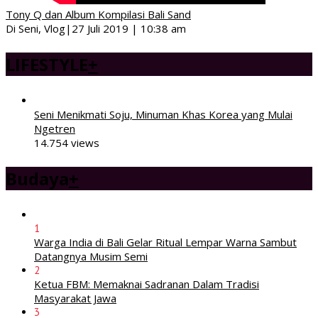
Tony Q dan Album Kompilasi Bali Sand
Di Seni, Vlog
|
27 Juli 2019 | 10:38 am
LIFESTYLE
+
Seni Menikmati Soju, Minuman Khas Korea yang Mulai
Ngetren
14.754 views
Budaya
+
1
Warga India di Bali Gelar Ritual Lempar Warna Sambut
Datangnya Musim Semi
2
Ketua FBM: Memaknai Sadranan Dalam Tradisi
Masyarakat Jawa
3