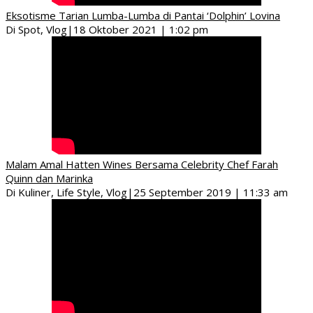
Eksotisme Tarian Lumba-Lumba di Pantai ‘Dolphin’ Lovina
Di Spot, Vlog
|
18 Oktober 2021 | 1:02 pm
Malam Amal Hatten Wines Bersama Celebrity Chef Farah
Quinn dan Marinka
Di Kuliner, Life Style, Vlog
|
25 September 2019 | 11:33 am