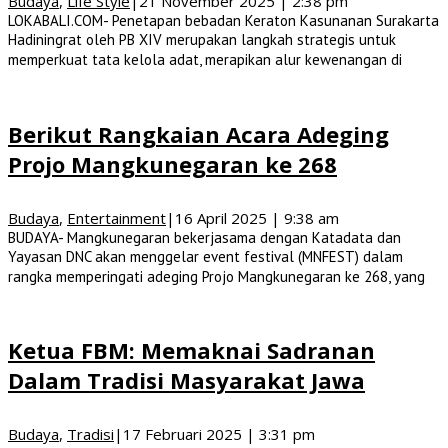
Budaya
,
Life Style
|
21 November 2025 | 2:38 pm
LOKABALI.COM- Penetapan bebadan Keraton Kasunanan Surakarta
Hadiningrat oleh PB XIV merupakan langkah strategis untuk
memperkuat tata kelola adat, merapikan alur kewenangan di
Berikut Rangkaian Acara Adeging
Projo Mangkunegaran ke 268
Budaya
,
Entertainment
|
16 April 2025 | 9:38 am
BUDAYA- Mangkunegaran bekerjasama dengan Katadata dan
Yayasan DNC akan menggelar event festival (MNFEST) dalam
rangka memperingati adeging Projo Mangkunegaran ke 268, yang
Ketua FBM: Memaknai Sadranan
Dalam Tradisi Masyarakat Jawa
Budaya
,
Tradisi
|
17 Februari 2025 | 3:31 pm