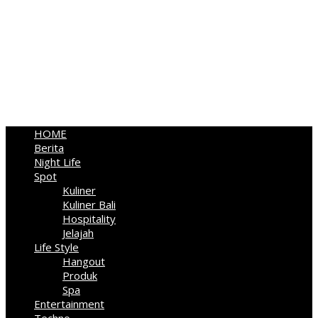
HOME
Berita
Night Life
Spot
Kuliner
Kuliner Bali
Hospitality
Jelajah
Life Style
Hangout
Produk
Spa
Entertainment