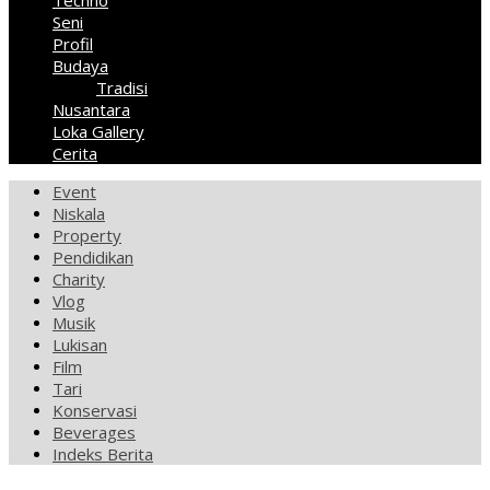
Techno
Seni
Profil
Budaya
Tradisi
Nusantara
Loka Gallery
Cerita
Event
Niskala
Property
Pendidikan
Charity
Vlog
Musik
Lukisan
Film
Tari
Konservasi
Beverages
Indeks Berita