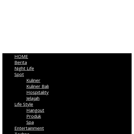
HOME
Berita
Night Life
Spot
Kuliner
Kuliner Bali
Hospitality
Jelajah
Life Style
Hangout
Produk
Spa
Entertainment