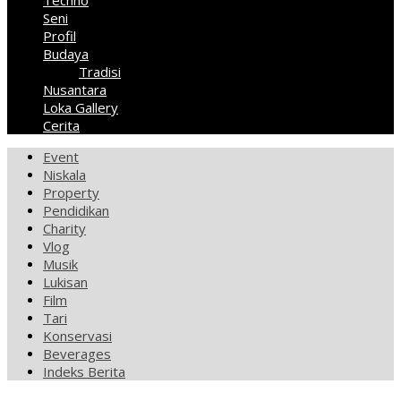
Techno
Seni
Profil
Budaya
Tradisi
Nusantara
Loka Gallery
Cerita
Event
Niskala
Property
Pendidikan
Charity
Vlog
Musik
Lukisan
Film
Tari
Konservasi
Beverages
Indeks Berita